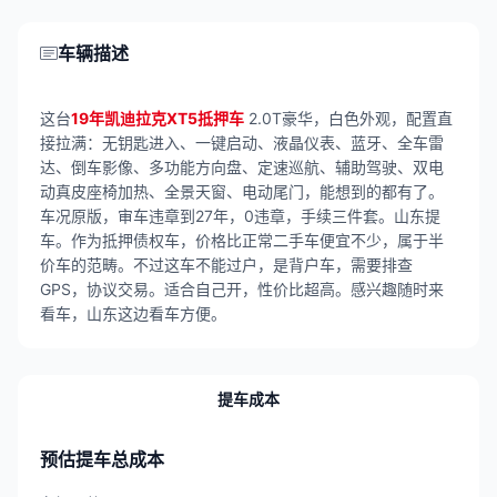
车辆描述
这台
19年凯迪拉克XT5抵押车
2.0T豪华，白色外观，配置直
接拉满：无钥匙进入、一键启动、液晶仪表、蓝牙、全车雷
达、倒车影像、多功能方向盘、定速巡航、辅助驾驶、双电
动真皮座椅加热、全景天窗、电动尾门，能想到的都有了。
车况原版，审车违章到27年，0违章，手续三件套。山东提
车。作为抵押债权车，价格比正常二手车便宜不少，属于半
价车的范畴。不过这车不能过户，是背户车，需要排查
GPS，协议交易。适合自己开，性价比超高。感兴趣随时来
看车，山东这边看车方便。
提车成本
预估提车总成本