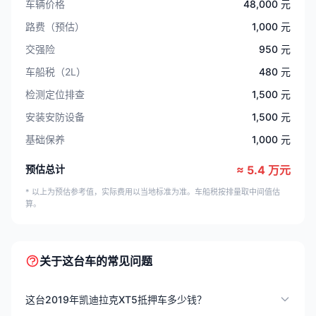
车辆价格
48,000 元
路费（预估）
1,000 元
交强险
950 元
车船税（2L）
480 元
检测定位排查
1,500 元
安装安防设备
1,500 元
基础保养
1,000 元
预估总计
≈ 5.4 万元
* 以上为预估参考值，实际费用以当地标准为准。车船税按排量取中间值估
算。
关于这台车的常见问题
这台2019年凯迪拉克XT5抵押车多少钱？