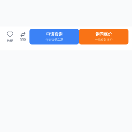
电话咨询
询问底价
置换
咨询详细车况
一键获取底价
收藏
首页
车源
知识
登录
车源浏览
知识指南
安全抵押车网首页
抵押车知识大全
全国抵押车源
抵押车市场数据
抵押车市场分析报告
置换/回收估值工具
关于我们
联系方式
平台介绍
电话：15063795962
隐私政策
微信：cheboshi6789
用户协议
法律声明