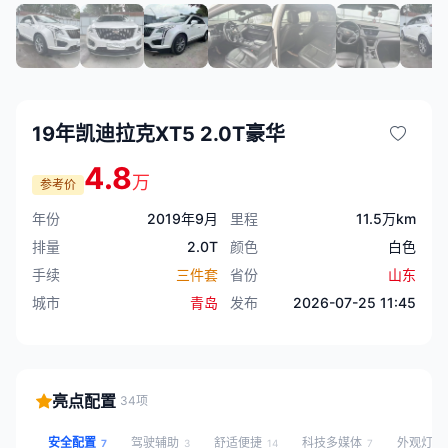
19年凯迪拉克XT5 2.0T豪华
4.8
万
参考价
年份
2019年9月
里程
11.5万km
排量
2.0T
颜色
白色
手续
三件套
省份
山东
城市
青岛
发布
2026-07-25 11:45
亮点配置
34项
安全配置
驾驶辅助
舒适便捷
科技多媒体
外观灯光
7
3
14
7