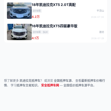
18年凯迪拉克XT5 2.0T高配
2018年
平顶山
4.2万
2026-07-30
16年凯迪拉克XT5四驱豪华版
2016年
SUV
潍坊
4.1万
2026-07-29
想了解更多
凯迪拉克抵押车
？ 或浏览
全国抵押车源
、 查看
最新抵押车价格行
情
、 学习
抵押车交易知识
。
安全抵押车网
—
全国低价抵押车源平台
。