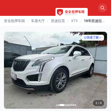
安全抵押车网
/
车源大厅
/
凯迪拉克
/
XT5
/
19年凯迪拉克XT5 2.0T豪华
快速了解
3
/ 9