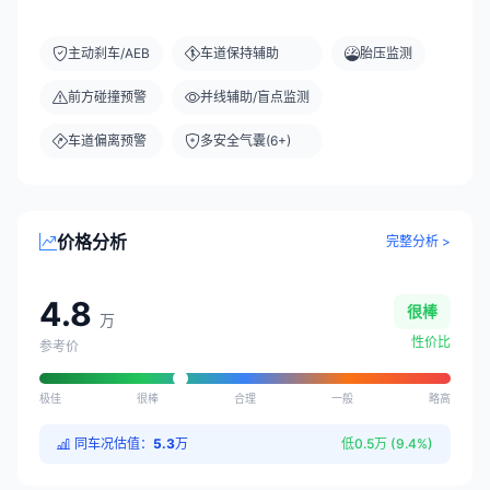
主动刹车/AEB
车道保持辅助
胎压监测
前方碰撞预警
并线辅助/盲点监测
车道偏离预警
多安全气囊(6+)
价格分析
完整分析 >
4.8
很棒
万
性价比
参考价
极佳
很棒
合理
一般
略高
同车况估值：
5.3
万
低0.5万 (9.4%)