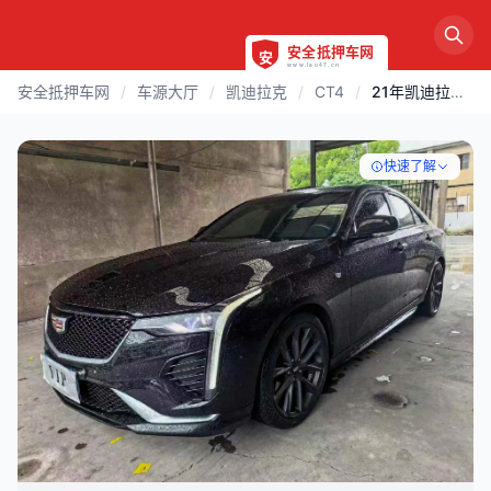
安全抵押车网
/
车源大厅
/
凯迪拉克
/
CT4
/
21年凯迪拉克CT4豪华版
快速了解