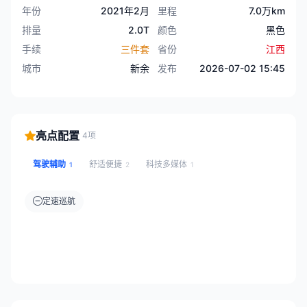
年份
2021年2月
里程
7.0万km
排量
2.0T
颜色
黑色
手续
三件套
省份
江西
城市
新余
发布
2026-07-02 15:45
亮点配置
4项
驾驶辅助
舒适便捷
科技多媒体
1
2
1
定速巡航