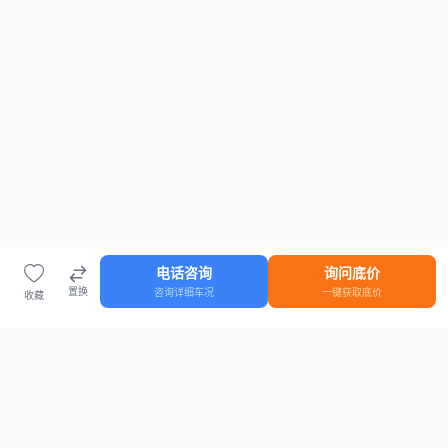
电话咨询
询问底价
置换
咨询详细车况
一键获取底价
收藏
首页
车源
知识
登录
车源浏览
知识指南
安全抵押车网首页
抵押车知识大全
全国抵押车源
抵押车市场数据
抵押车市场分析报告