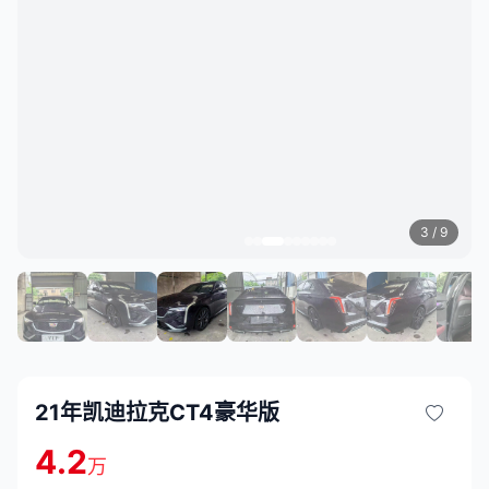
3
/ 9
21年凯迪拉克CT4豪华版
4.2
万