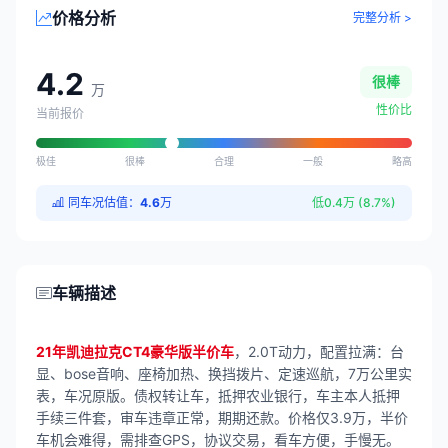
价格分析
完整分析 >
4.2
很棒
万
性价比
当前报价
极佳
很棒
合理
一般
略高
同车况估值：
4.6
万
低0.4万 (8.7%)
车辆描述
21年凯迪拉克CT4豪华版半价车
，2.0T动力，配置拉满：台
显、bose音响、座椅加热、换挡拨片、定速巡航，7万公里实
表，车况原版。债权转让车，抵押农业银行，车主本人抵押
手续三件套，审车违章正常，期期还款。价格仅3.9万，半价
车机会难得，需排查GPS，协议交易，看车方便，手慢无。