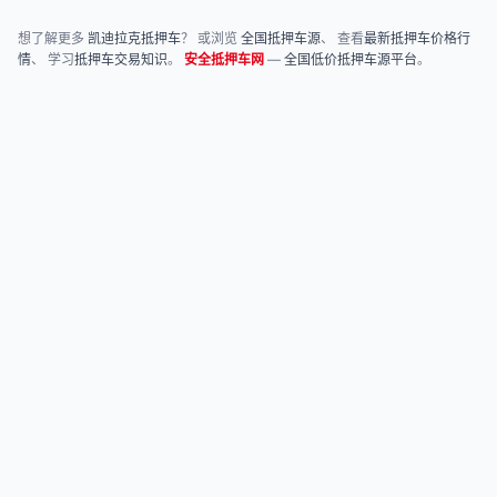
想了解更多
凯迪拉克抵押车
？ 或浏览
全国抵押车源
、 查看
最新抵押车价格行
情
、 学习
抵押车交易知识
。
安全抵押车网
—
全国低价抵押车源平台
。