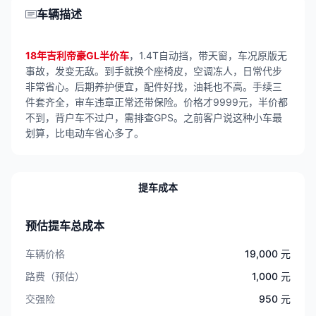
车辆描述
18年吉利帝豪GL半价车
，1.4T自动挡，带天窗，车况原版无
事故，发变无敌。到手就换个座椅皮，空调冻人，日常代步
非常省心。后期养护便宜，配件好找，油耗也不高。手续三
件套齐全，审车违章正常还带保险。价格才9999元，半价都
不到，背户车不过户，需排查GPS。之前客户说这种小车最
划算，比电动车省心多了。
提车成本
预估提车总成本
车辆价格
19,000 元
路费（预估）
1,000 元
交强险
950 元