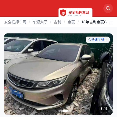
安全抵押车网
/
车源大厅
/
吉利
/
帝豪
/
18年吉利帝豪GL 1.4T自动天窗
快速了解
3
/ 5