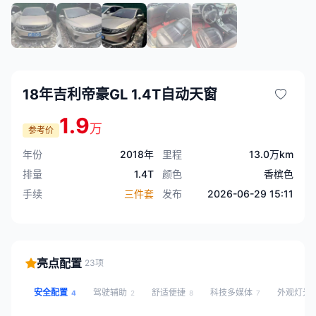
18年吉利帝豪GL 1.4T自动天窗
1.9
万
参考价
年份
2018年
里程
13.0万km
排量
1.4T
颜色
香槟色
手续
三件套
发布
2026-06-29 15:11
亮点配置
23项
安全配置
驾驶辅助
舒适便捷
科技多媒体
外观灯光
4
2
8
7