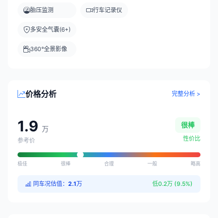
胎压监测
行车记录仪
多安全气囊(6+)
360°全景影像
价格分析
完整分析 >
1.9
很棒
万
性价比
参考价
极佳
很棒
合理
一般
略高
同车况估值：
2.1
万
低0.2万 (9.5%)