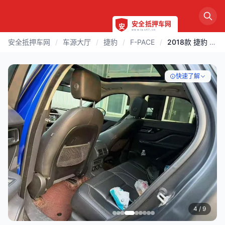
安全抵押车网
/
车源大厅
/
捷豹
/
F-PACE
/
2018款 捷豹 F-PACE | 烟台
快速了解
4
/ 9