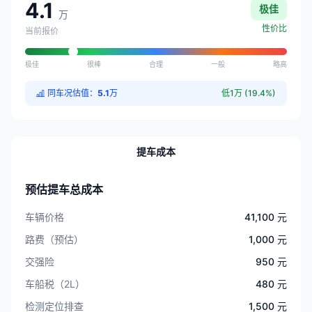
4.1
极佳
万
性价比
当前报价
极佳
很棒
合理
一般
略高
同车况估值：
5.1
万
低1万 (19.4%)
提车成本
预估提车总成本
车辆价格
41,100 元
路费（预估）
1,000 元
交强险
950 元
车船税（2L）
480 元
检测定位排查
1,500 元