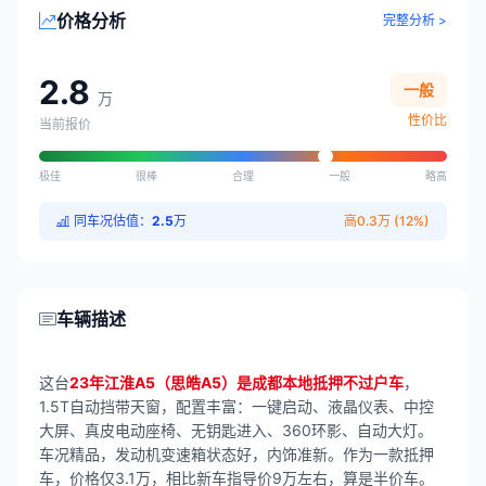
价格分析
完整分析 >
2.8
一般
万
性价比
当前报价
极佳
很棒
合理
一般
略高
同车况估值：
2.5
万
高0.3万 (12%)
车辆描述
这台
23年江淮A5（思皓A5）是成都本地抵押不过户车
，
1.5T自动挡带天窗，配置丰富：一键启动、液晶仪表、中控
大屏、真皮电动座椅、无钥匙进入、360环影、自动大灯。
车况精品，发动机变速箱状态好，内饰准新。作为一款抵押
车，价格仅3.1万，相比新车指导价9万左右，算是半价车。