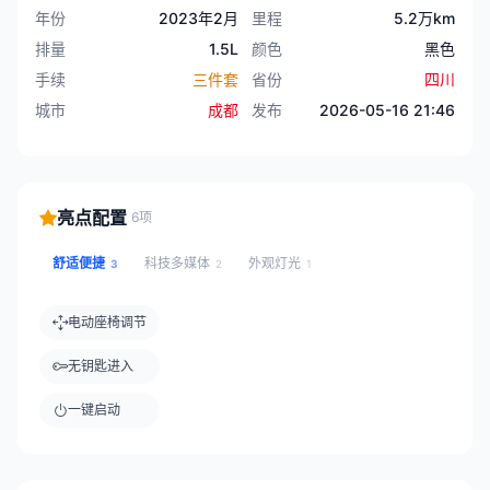
年份
2023年2月
里程
5.2万km
排量
1.5L
颜色
黑色
手续
三件套
省份
四川
城市
成都
发布
2026-05-16 21:46
亮点配置
6项
舒适便捷
科技多媒体
外观灯光
3
2
1
电动座椅调节
无钥匙进入
一键启动