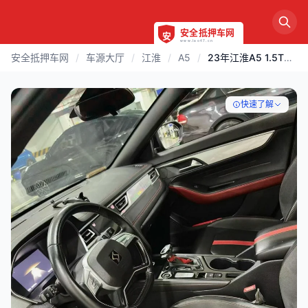
安全抵押车网
/
车源大厅
/
江淮
/
A5
/
23年江淮A5 1.5T自动带天窗
快速了解