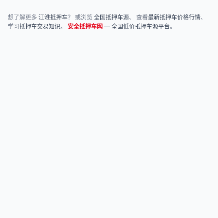
想了解更多
江淮抵押车
？ 或浏览
全国抵押车源
、 查看
最新抵押车价格行情
、
学习
抵押车交易知识
。
安全抵押车网
—
全国低价抵押车源平台
。