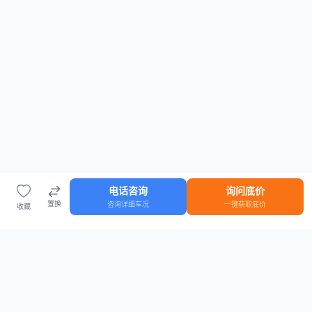
电话咨询
询问底价
置换
咨询详细车况
一键获取底价
收藏
首页
车源
知识
登录
车源浏览
知识指南
安全抵押车网首页
抵押车知识大全
全国抵押车源
抵押车市场数据