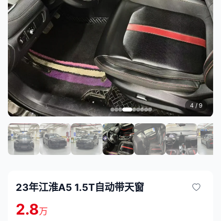
4
/ 9
23年江淮A5 1.5T自动带天窗
2.8
万