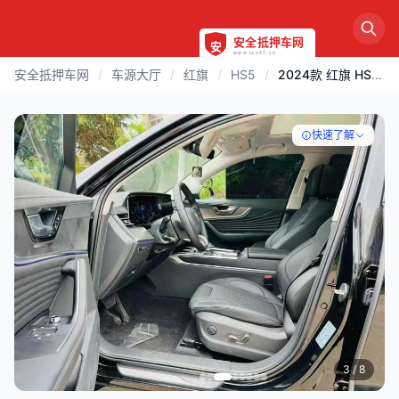
安全抵押车网
/
车源大厅
/
红旗
/
HS5
/
2024款 红旗 HS5 | 烟台
快速了解
3
/ 8