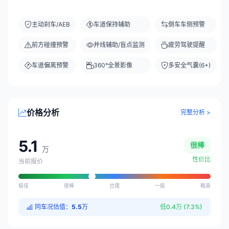
主动刹车/AEB
车道保持辅助
倒车车侧预警
前方碰撞预警
并线辅助/盲点监测
疲劳驾驶提醒
车道偏离预警
360°全景影像
多安全气囊(6+)
价格分析
完整分析 >
5.1
很棒
万
性价比
当前报价
极佳
很棒
合理
一般
略高
同车况估值：
5.5
万
低0.4万 (7.3%)