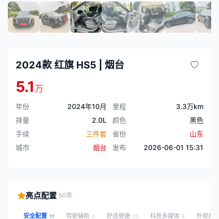
2024款 红旗 HS5 | 烟台
5.1
万
年份
2024年10月
里程
3.3万km
排量
2.0L
颜色
黑色
手续
三件套
省份
山东
城市
烟台
发布
2026-06-01 15:31
亮点配置
50项
安全配置
驾驶辅助
舒适便捷
科技多媒体
外观灯
11
6
20
8