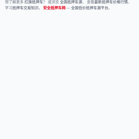
想了解更多
红旗抵押车
？ 或浏览
全国抵押车源
、 查看
最新抵押车价格行情
、
学习
抵押车交易知识
。
安全抵押车网
—
全国低价抵押车源平台
。