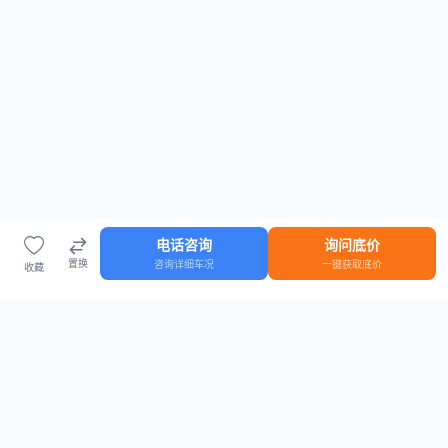
电话咨询
询问底价
置换
咨询详细车况
一键获取底价
收藏
首页
车源
知识
登录
车源浏览
知识指南
安全抵押车网首页
抵押车知识大全
全国抵押车源
抵押车市场数据
抵押车市场分析报告
置换/回收估值工具