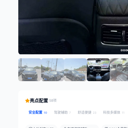
亮点配置
58项
安全配置
驾驶辅助
舒适便捷
科技多媒体
10
7
23
11