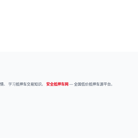
情
、 学习
抵押车交易知识
。
安全抵押车网
—
全国低价抵押车源平台
。