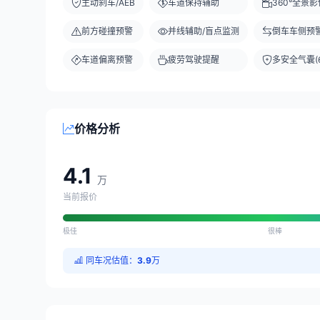
主动刹车/AEB
车道保持辅助
360°全景影
前方碰撞预警
并线辅助/盲点监测
倒车车侧预
车道偏离预警
疲劳驾驶提醒
多安全气囊(6
价格分析
4.1
万
当前报价
极佳
很棒
同车况估值：
3.9
万