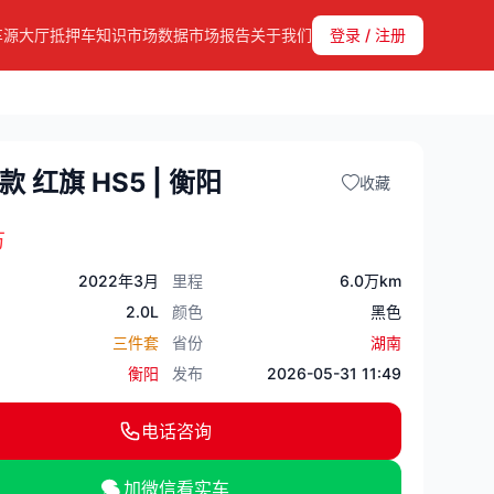
车源大厅
抵押车知识
市场数据
市场报告
关于我们
登录 / 注册
款 红旗 HS5 | 衡阳
收藏
万
2022年3月
里程
6.0万km
2.0L
颜色
黑色
三件套
省份
湖南
衡阳
发布
2026-05-31 11:49
电话咨询
加微信看实车