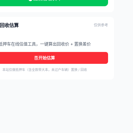
/ 回收估算
仅供参考
抵押车在线估值工具，一键算出回收价 + 置换差价
开始估算
本站仅做抵押车（含全款带大本，未过户车辆）置换 / 回收