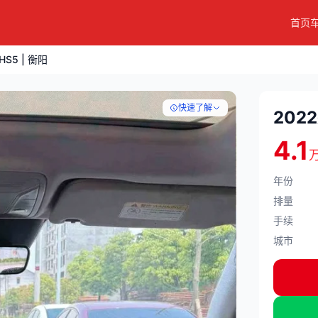
首页
HS5 | 衡阳
快速了解
2022
4.1
年份
排量
手续
城市