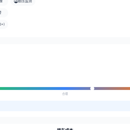
像
胎压监测
警
+)
合理