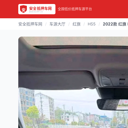
全国低价抵押车源平台
安全抵押车网
/
车源大厅
/
红旗
/
HS5
/
2022款 红旗 