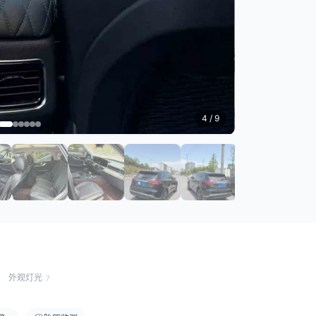
4
/ 9
外观灯光
7