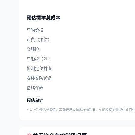
预估提车总成本
车辆价格
路费（预估）
交强险
车船税（2L）
检测定位排查
安装安防设备
基础保养
预估总计
* 以上为预估参考值，实际费用以当地标准为准。车船税按排量取中间值