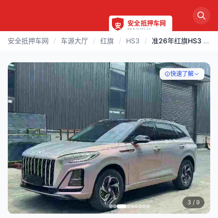
安全抵押车网
/
车源大厅
/
红旗
/
HS3
/
准26年红旗HS3 香槟色
快速了解
3
/ 9