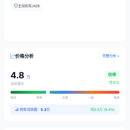
主动刹车/AEB
价格分析
完整分析 >
4.8
很棒
万
性价比
当前报价
极佳
很棒
合理
一般
略高
同车况估值：
5.3
万
低0.5万 (9.4%)