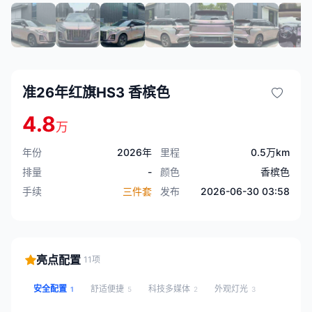
准26年红旗HS3 香槟色
4.8
万
年份
2026年
里程
0.5万km
排量
-
颜色
香槟色
手续
三件套
发布
2026-06-30 03:58
亮点配置
11项
安全配置
舒适便捷
科技多媒体
外观灯光
1
5
2
3