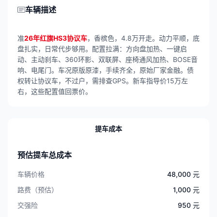
车辆描述
准
26年红旗HS3协议车
，香槟色，4.8万开走。动力平顺，底
盘扎实，日常代步够用。配置拉满：方向盘加热、一键启
动、主动刹车、360环影、双联屏、座椅通风加热、BOSE音
响、电尾门。车况原版原漆，手续齐全，原始厂家金融。债
权转让协议车，不过户，需排查GPS。新车指导价15万左
右，这些配置值回票价。
提车成本
预估提车总成本
车辆价格
48,000 元
路费（预估）
1,000 元
交强险
950 元