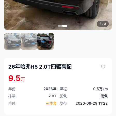
3
/ 3
26年哈弗H5 2.0T四驱高配
9.5
万
年份
2026年
里程
0.5万km
排量
2.0T
颜色
黑色
手续
三件套
发布
2026-06-29 11:22