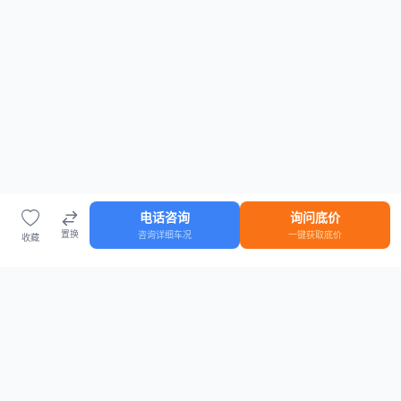
电话咨询
询问底价
置换
咨询详细车况
一键获取底价
收藏
首页
车源
知识
登录
车源浏览
知识指南
安全抵押车网首页
抵押车知识大全
全国抵押车源
抵押车市场数据
抵押车市场分析报告
置换/回收估值工具