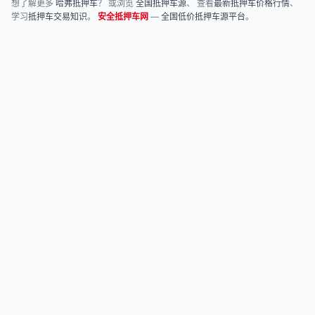
想了解更多
哈弗抵押车
？ 或浏览
全国抵押车源
、 查看
最新抵押车价格行情
、
学习
抵押车交易知识
。
安全抵押车网
—
全国低价抵押车源平台
。