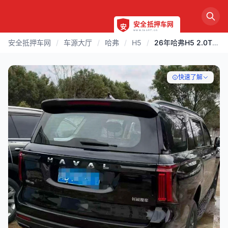
安全抵押车网
/
车源大厅
/
哈弗
/
H5
/
26年哈弗H5 2.0T四驱高配
快速了解