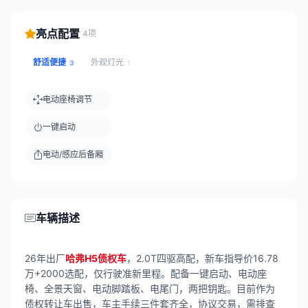
亮点配置
4项
舒适便捷
外观灯光
3
1
电动座椅调节
一键启动
电动/感应后备厢
车辆描述
26年出厂
哈弗H5债权车
，2.0T四驱高配，新车指导价16.78
万+2000选配，仅行驶准新里程。配备一键启动、电动座
椅、全景天窗、电动脚踏板、电尾门，两把钥匙。目前作为
债权转让车出售，车主手续三件套齐全，协议交易，需排查