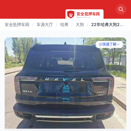
安全抵押车网
/
车源大厅
/
哈弗
/
大狗
/
22年哈弗大狗2.0T四驱顶配
快速了解