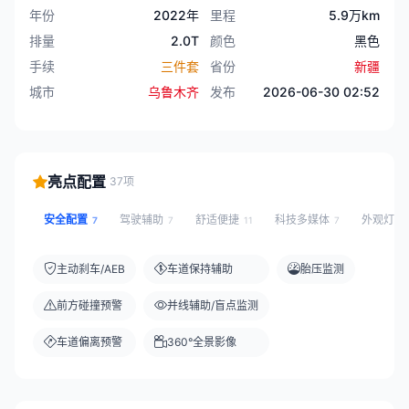
年份
2022年
里程
5.9万km
排量
2.0T
颜色
黑色
手续
三件套
省份
新疆
城市
乌鲁木齐
发布
2026-06-30 02:52
亮点配置
37项
安全配置
驾驶辅助
舒适便捷
科技多媒体
外观灯光
7
7
11
7
主动刹车/AEB
车道保持辅助
胎压监测
前方碰撞预警
并线辅助/盲点监测
车道偏离预警
360°全景影像