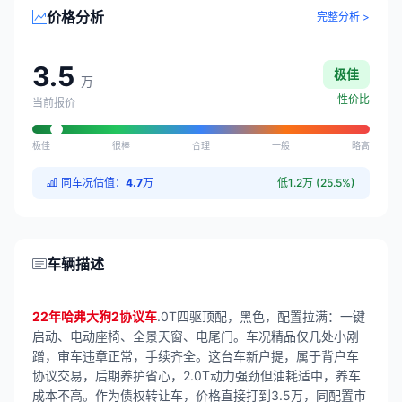
价格分析
完整分析 >
3.5
极佳
万
性价比
当前报价
极佳
很棒
合理
一般
略高
同车况估值：
4.7
万
低1.2万 (25.5%)
车辆描述
22年哈弗大狗2协议车
.0T四驱顶配，黑色，配置拉满：一键
启动、电动座椅、全景天窗、电尾门。车况精品仅几处小剐
蹭，审车违章正常，手续齐全。这台车新户提，属于背户车
协议交易，后期养护省心，2.0T动力强劲但油耗适中，养车
成本不高。作为债权转让车，价格直接打到3.5万，同配置市