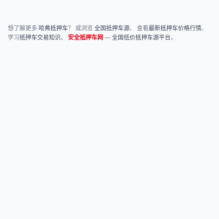
想了解更多
哈弗抵押车
？ 或浏览
全国抵押车源
、 查看
最新抵押车价格行情
、
学习
抵押车交易知识
。
安全抵押车网
—
全国低价抵押车源平台
。