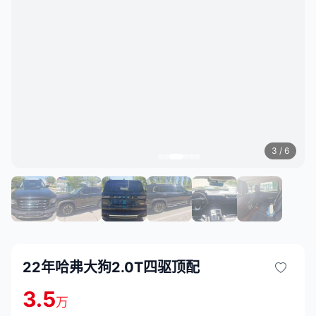
3
/ 6
22年哈弗大狗2.0T四驱顶配
3.5
万