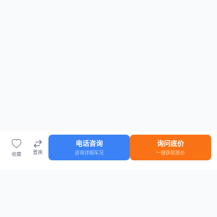
电话咨询
询问底价
置换
咨询详细车况
一键获取底价
收藏
首页
车源
知识
登录
车源浏览
知识指南
安全抵押车网首页
抵押车知识大全
全国抵押车源