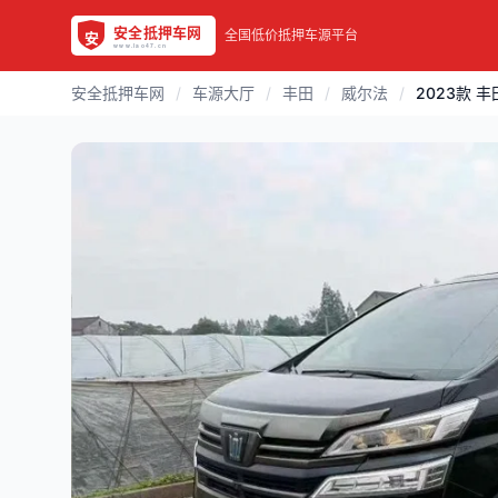
全国低价抵押车源平台
安全抵押车网
/
车源大厅
/
丰田
/
威尔法
/
2023款 丰