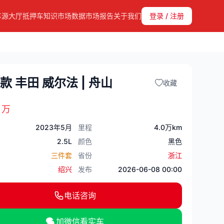
车源大厅
抵押车知识
市场数据
市场报告
关于我们
登录 / 注册
3款 丰田 威尔法 | 舟山
收藏
1
万
2023年5月
里程
4.0万km
2.5L
颜色
黑色
三件套
省份
浙江
绍兴
发布
2026-06-08 00:00
电话咨询
加微信看实车