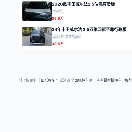
2020款丰田威尔法2.5油混尊贵版
2020年
85.5万
24年丰田威尔法 2.5双擎四驱至尊行政版
2024年
商务车MPV
38.5万
想了解更多
丰田抵押车
？ 或浏览
全国抵押车源
、 查看
最新抵押车价格行