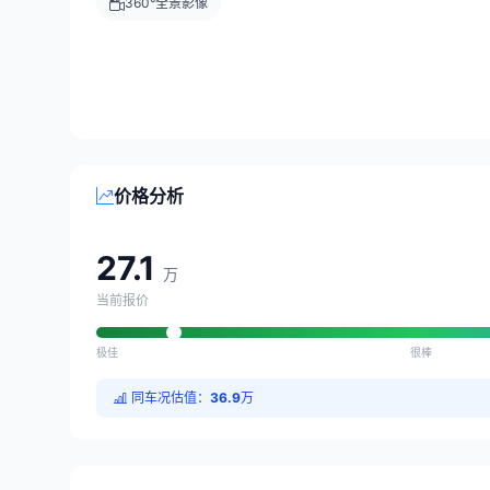
360°全景影像
价格分析
27.1
万
当前报价
极佳
很棒
同车况估值：
36.9
万