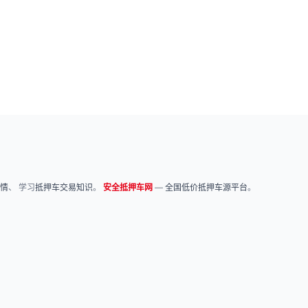
情
、 学习
抵押车交易知识
。
安全抵押车网
—
全国低价抵押车源平台
。