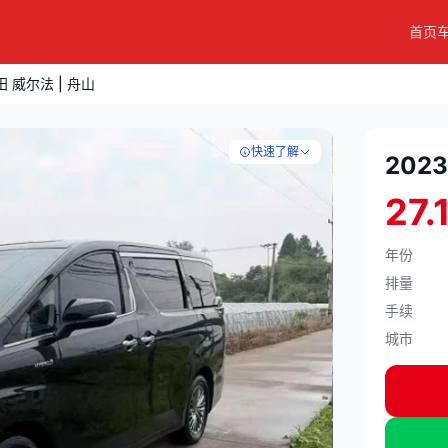
首页
田 威尔法 | 舟山
快速了解
202
27.
年份
排量
手续
城市