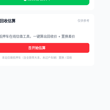
/ 回收估算
仅供参考
抵押车在线估值工具，一键算出回收价 + 置换差价
开始估算
本站仅做抵押车（含全款带大本，未过户车辆）置换 / 回收