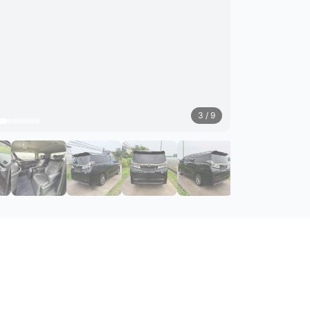
3
/ 9