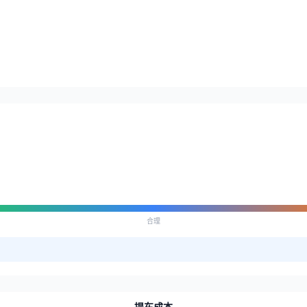
合理
提车成本