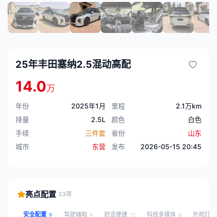
25年丰田塞纳2.5混动高配
14.0
万
年份
2025年1月
里程
2.1万km
排量
2.5L
颜色
白色
手续
三件套
省份
山东
城市
东营
发布
2026-05-15 20:45
亮点配置
33项
安全配置
驾驶辅助
舒适便捷
科技多媒体
外观灯
9
4
12
6