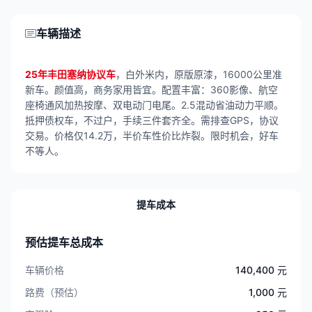
车辆描述
25年丰田塞纳协议车
，白外米内，原版原漆，16000公里准
新车。颜值高，商务家用皆宜。配置丰富：360影像、航空
座椅通风加热按摩、双电动门电尾。2.5混动省油动力平顺。
抵押债权车，不过户，手续三件套齐全。需排查GPS，协议
交易。价格仅14.2万，半价车性价比炸裂。限时机会，好车
不等人。
提车成本
预估提车总成本
车辆价格
140,400 元
路费（预估）
1,000 元