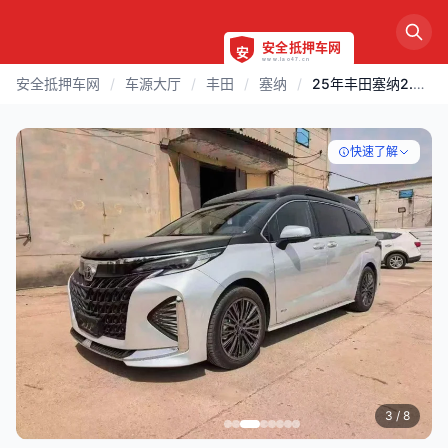
安全抵押车网
/
车源大厅
/
丰田
/
塞纳
/
25年丰田塞纳2.5混动高配
快速了解
3
/ 8