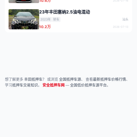
10.6万
2026-07-16
23年丰田塞纳2.5油电混动
2023年
轿车
汕头
10.2万
2026-07-13
想了解更多
丰田抵押车
？ 或浏览
全国抵押车源
、 查看
最新抵押车价格行情
、
学习
抵押车交易知识
。
安全抵押车网
—
全国低价抵押车源平台
。