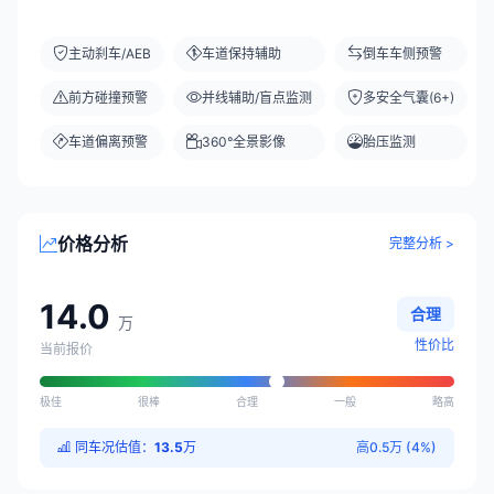
主动刹车/AEB
车道保持辅助
倒车车侧预警
前方碰撞预警
并线辅助/盲点监测
多安全气囊(6+)
车道偏离预警
360°全景影像
胎压监测
价格分析
完整分析 >
14.0
合理
万
性价比
当前报价
极佳
很棒
合理
一般
略高
同车况估值：
13.5
万
高0.5万 (4%)