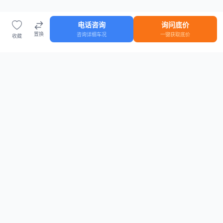
电话咨询
询问底价
置换
咨询详细车况
一键获取底价
收藏
首页
车源
知识
登录
车源浏览
知识指南
安全抵押车网首页
抵押车知识大全
全国抵押车源
抵押车市场数据
抵押车市场分析报告
置换/回收估值工具
关于我们
联系方式
平台介绍
电话：15063795962
隐私政策
微信：cheboshi6789
用户协议
法律声明
安全抵押车网
—
全国低价抵押车源平台
， 为您提供全国一手抵押车源、价格