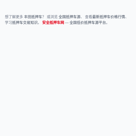
想了解更多
丰田抵押车
？ 或浏览
全国抵押车源
、 查看
最新抵押车价格行情
、
学习
抵押车交易知识
。
安全抵押车网
—
全国低价抵押车源平台
。