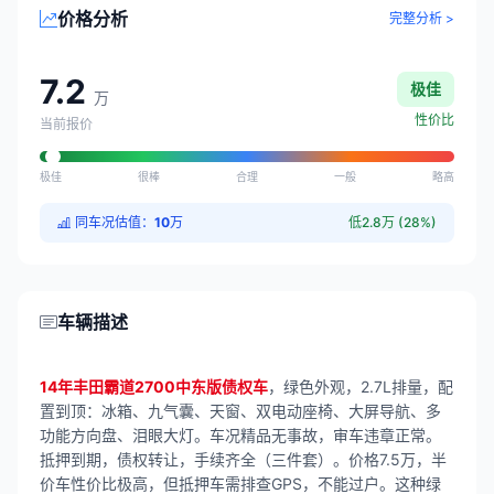
价格分析
完整分析 >
7.2
极佳
万
性价比
当前报价
极佳
很棒
合理
一般
略高
同车况估值：
10
万
低2.8万 (28%)
车辆描述
14年丰田霸道2700中东版债权车
，绿色外观，2.7L排量，配
置到顶：冰箱、九气囊、天窗、双电动座椅、大屏导航、多
功能方向盘、泪眼大灯。车况精品无事故，审车违章正常。
抵押到期，债权转让，手续齐全（三件套）。价格7.5万，半
价车性价比极高，但抵押车需排查GPS，不能过户。这种绿