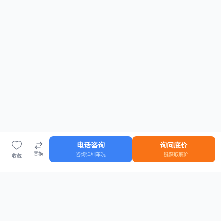
电话咨询
询问底价
置换
咨询详细车况
一键获取底价
收藏
首页
车源
知识
登录
车源浏览
知识指南
安全抵押车网首页
抵押车知识大全
全国抵押车源