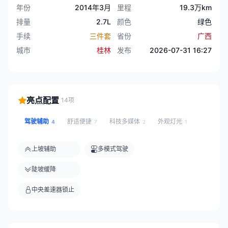
年份
2014年3月
里程
19.3万km
排量
2.7L
颜色
绿色
手续
三件套
省份
广西
城市
桂林
发布
2026-07-31 16:27
亮点配置
14项
驾驶辅助
舒适便捷
科技多媒体
外观灯光
4
7
2
1
上坡辅助
多模式驾驶
陡坡缓降
中央差速器锁止