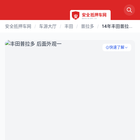
安全抵押车网
/
车源大厅
/
丰田
/
普拉多
/
14年丰田普拉多2700中东版
快速了解