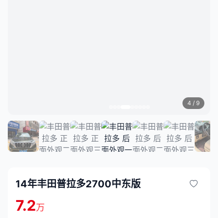
4
/ 9
14年丰田普拉多2700中东版
7.2
万