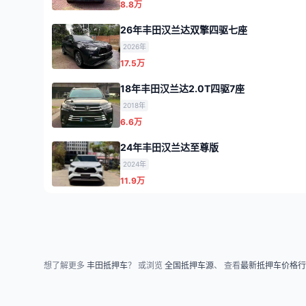
8.8万
26年丰田汉兰达双擎四驱七座
2026年
17.5万
18年丰田汉兰达2.0T四驱7座
2018年
6.6万
24年丰田汉兰达至尊版
2024年
11.9万
想了解更多
丰田抵押车
？ 或浏览
全国抵押车源
、 查看
最新抵押车价格行