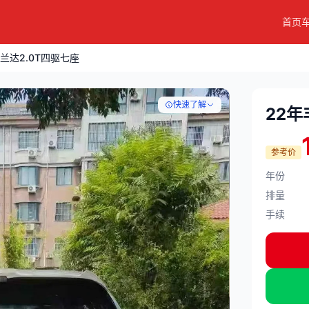
首页
兰达2.0T四驱七座
快速了解
22年
参考价
年份
排量
手续