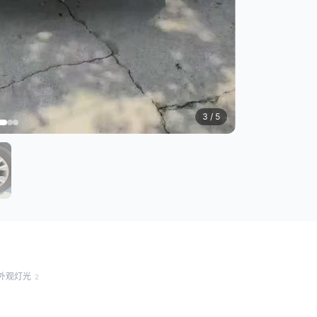
3
/ 5
外观灯光
2