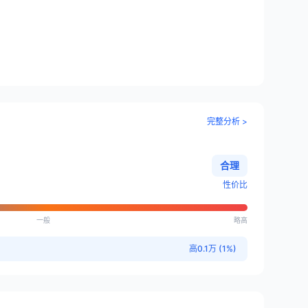
完整分析 >
合理
性价比
一般
略高
高0.1万 (1%)