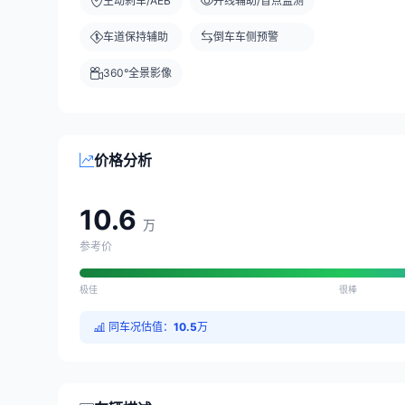
主动刹车/AEB
并线辅助/盲点监测
车道保持辅助
倒车车侧预警
360°全景影像
价格分析
10.6
万
参考价
极佳
很棒
同车况估值：
10.5
万