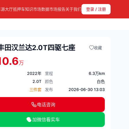
车源大厅
抵押车知识
市场数据
市场报告
关于我们
登录 / 注册
丰田汉兰达2.0T四驱七座
收藏
10.6
万
2022年
里程
6.3万km
2.0T
颜色
白色
三件套
发布
2026-06-30 13:03
电话咨询
加微信看实车