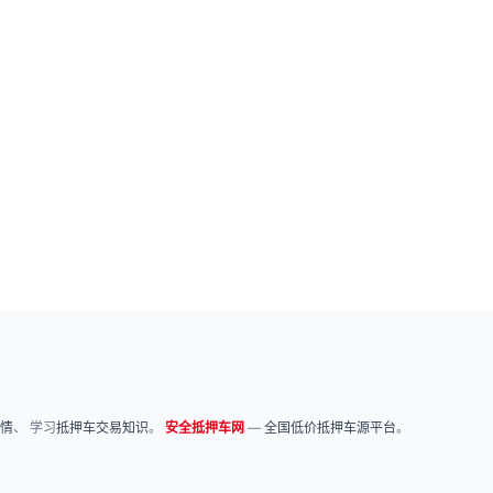
情
、 学习
抵押车交易知识
。
安全抵押车网
—
全国低价抵押车源平台
。