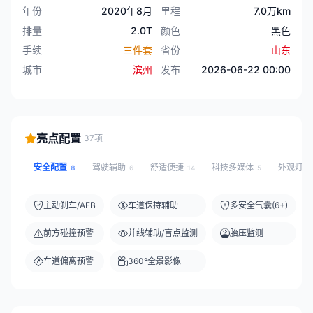
年份
2020年8月
里程
7.0万km
排量
2.0T
颜色
黑色
手续
三件套
省份
山东
城市
滨州
发布
2026-06-22 00:00
亮点配置
37项
安全配置
驾驶辅助
舒适便捷
科技多媒体
外观灯
8
6
14
5
主动刹车/AEB
车道保持辅助
多安全气囊(6+)
前方碰撞预警
并线辅助/盲点监测
胎压监测
车道偏离预警
360°全景影像