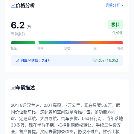
价格分析
完整分析 >
6.2
极佳
万
性价比
当前报价
极佳
很棒
合理
一般
略高
同车况估值：
7.4
万
低1.2万 (16.2%)
车辆描述
20年8月汉兰达，2.0T高配，7万公里，现在只要5.8万。跟
同价位新车比，这配置和空间就是降维打击。多功能方向
盘、定速巡航、大屏导航、倒车影像、Led日行灯，当年落地
30多万，现在半价不到。抵押到期债权转让，手续三件套齐
全，鲁户鲁提。买回去需排查GPS，协议不过户，性价比极