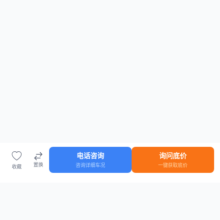
电话咨询
询问底价
置换
咨询详细车况
一键获取底价
收藏
首页
车源
知识
登录
车源浏览
知识指南
安全抵押车网首页
抵押车知识大全