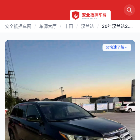
安全抵押车网
/
车源大厅
/
丰田
/
汉兰达
/
20年汉兰达2.0T高配
快速了解