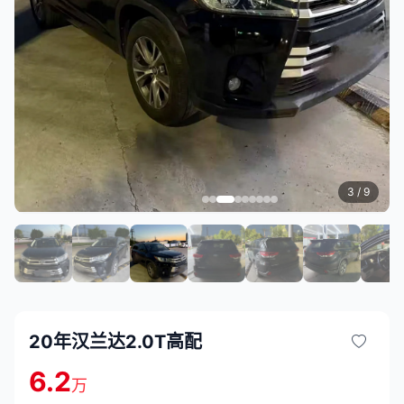
3
/ 9
20年汉兰达2.0T高配
6.2
万