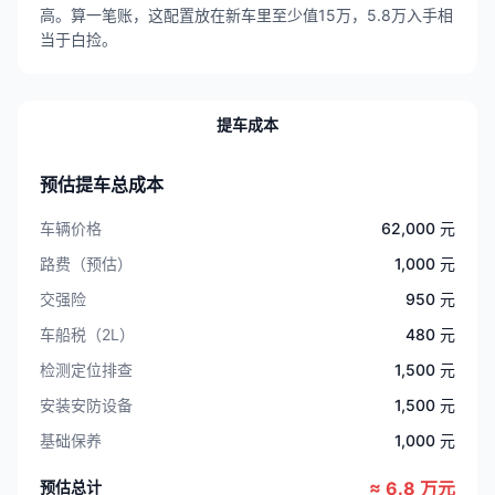
高。算一笔账，这配置放在新车里至少值15万，5.8万入手相
当于白捡。
提车成本
预估提车总成本
车辆价格
62,000 元
路费（预估）
1,000 元
交强险
950 元
车船税（2L）
480 元
检测定位排查
1,500 元
安装安防设备
1,500 元
基础保养
1,000 元
预估总计
≈ 6.8 万元