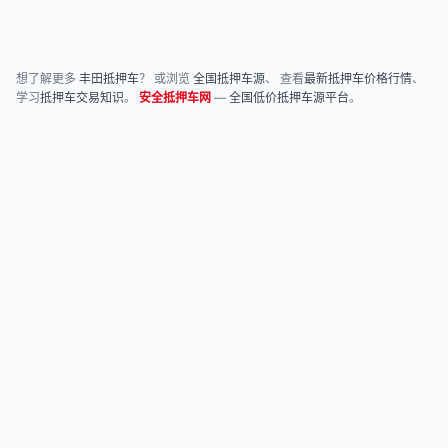
想了解更多
丰田抵押车
？ 或浏览
全国抵押车源
、 查看
最新抵押车价格行情
、
学习
抵押车交易知识
。
安全抵押车网
—
全国低价抵押车源平台
。