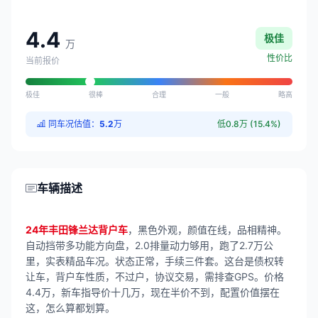
4.4
极佳
万
性价比
当前报价
极佳
很棒
合理
一般
略高
同车况估值：
5.2
万
低0.8万 (15.4%)
车辆描述
24年丰田锋兰达背户车
，黑色外观，颜值在线，品相精神。
自动挡带多功能方向盘，2.0排量动力够用，跑了2.7万公
里，实表精品车况。状态正常，手续三件套。这台是债权转
让车，背户车性质，不过户，协议交易，需排查GPS。价格
4.4万，新车指导价十几万，现在半价不到，配置价值摆在
这，怎么算都划算。