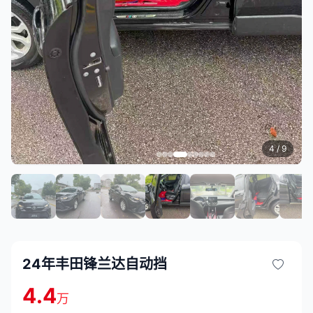
4
/ 9
24年丰田锋兰达自动挡
4.4
万