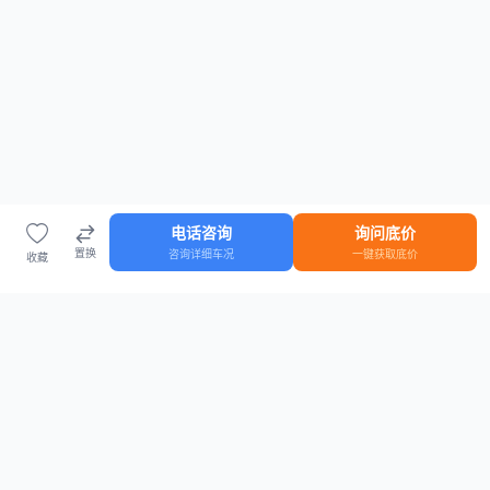
电话咨询
询问底价
置换
咨询详细车况
一键获取底价
收藏
首页
车源
知识
登录
车源浏览
知识指南
安全抵押车网首页
抵押车知识大全
全国抵押车源
抵押车市场数据
抵押车市场分析报告
置换/回收估值工具