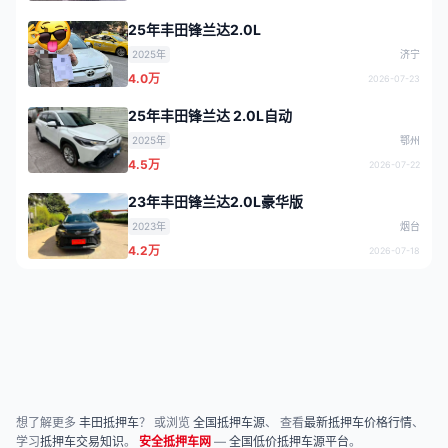
25年丰田锋兰达2.0L
2025年
济宁
4.0万
2026-07-23
25年丰田锋兰达 2.0L自动
2025年
鄂州
4.5万
2026-07-22
23年丰田锋兰达2.0L豪华版
2023年
烟台
4.2万
2026-07-18
想了解更多
丰田抵押车
？ 或浏览
全国抵押车源
、 查看
最新抵押车价格行情
、
学习
抵押车交易知识
。
安全抵押车网
—
全国低价抵押车源平台
。