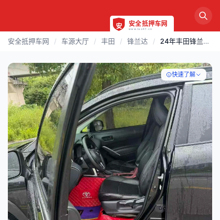
安全抵押车网
/
车源大厅
/
丰田
/
锋兰达
/
24年丰田锋兰达自动挡
快速了解