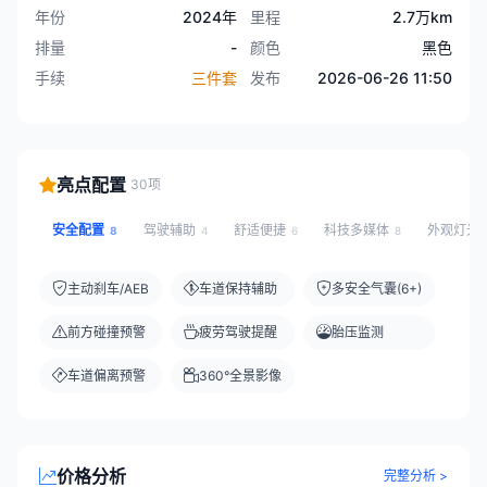
年份
2024年
里程
2.7万km
排量
-
颜色
黑色
手续
三件套
发布
2026-06-26 11:50
亮点配置
30项
安全配置
驾驶辅助
舒适便捷
科技多媒体
外观灯光
8
4
6
8
主动刹车/AEB
车道保持辅助
多安全气囊(6+)
前方碰撞预警
疲劳驾驶提醒
胎压监测
车道偏离预警
360°全景影像
价格分析
完整分析 >