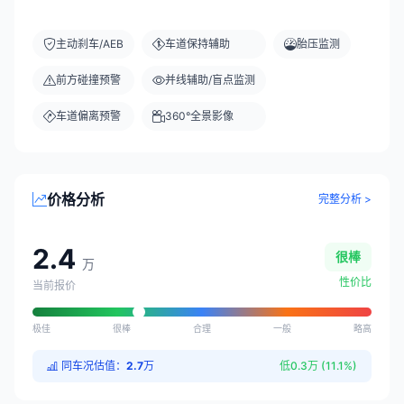
主动刹车/AEB
车道保持辅助
胎压监测
前方碰撞预警
并线辅助/盲点监测
车道偏离预警
360°全景影像
价格分析
完整分析 >
2.4
很棒
万
性价比
当前报价
极佳
很棒
合理
一般
略高
同车况估值：
2.7
万
低0.3万 (11.1%)