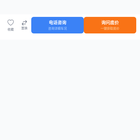
电话咨询
询问底价
置换
咨询详细车况
一键获取底价
收藏
首页
车源
知识
登录
车源浏览
知识指南
安全抵押车网首页
抵押车知识大全
全国抵押车源
抵押车市场数据
抵押车市场分析报告
置换/回收估值工具
关于我们
联系方式
平台介绍
电话：15063795962
隐私政策
微信：cheboshi6789
用户协议
法律声明