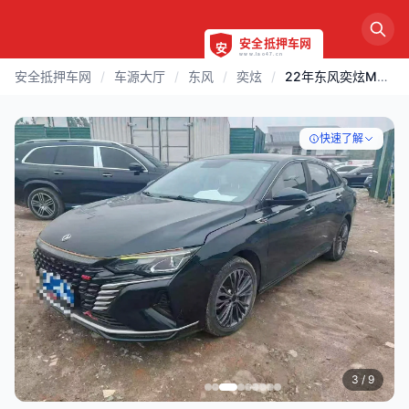
安全抵押车网
/
车源大厅
/
东风
/
奕炫
/
22年东风奕炫MAX 1.5T高配
快速了解
3
/ 9