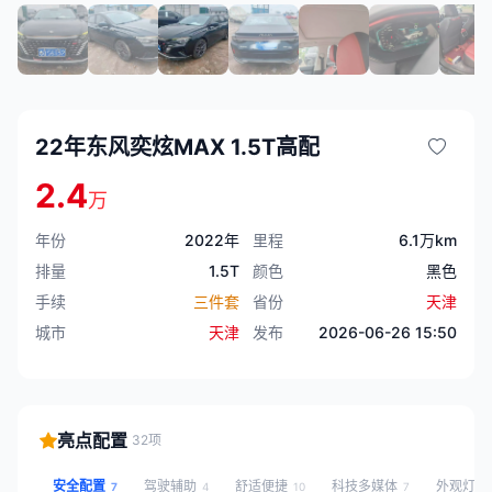
22年东风奕炫MAX 1.5T高配
2.4
万
年份
2022年
里程
6.1万km
排量
1.5T
颜色
黑色
手续
三件套
省份
天津
城市
天津
发布
2026-06-26 15:50
亮点配置
32项
安全配置
驾驶辅助
舒适便捷
科技多媒体
外观灯光
7
4
10
7