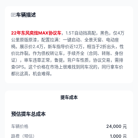
车辆描述
22年东风奕炫MAX协议车
，1.5T自动挡高配，黑色，仅4万
公里原版原漆，配置拉满：一键启动、全景天窗、电动座
椅。展示价2.4万，新车指导价近12万，相当于2折出头，性
价比炸裂。作为债权转让车，手续齐全（合同、转账、身份
证），审车违章正常，鲁提。背户车性质，协议交易，需排
查GPS。这个价格在市场上很难找到同车况的，同行拿车价
都比这高，机会难得。
提车成本
预估提车总成本
车辆价格
24,000 元
路费（预估）
1,000 元