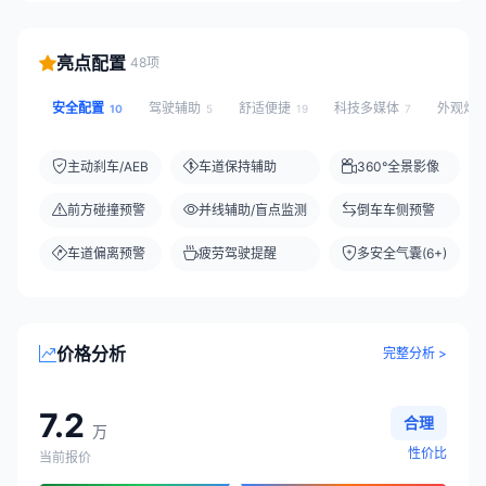
亮点配置
48项
安全配置
驾驶辅助
舒适便捷
科技多媒体
外观灯
10
5
19
7
主动刹车/AEB
车道保持辅助
360°全景影像
前方碰撞预警
并线辅助/盲点监测
倒车车侧预警
车道偏离预警
疲劳驾驶提醒
多安全气囊(6+)
价格分析
完整分析 >
7.2
合理
万
性价比
当前报价