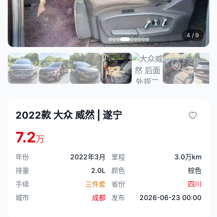
4
/ 9
2022款 大众 威然 | 遂宁
7.2
万
年份
2022年3月
里程
3.0万km
排量
2.0L
颜色
棕色
手续
三件套
省份
四川
城市
成都
发布
2026-06-23 00:00