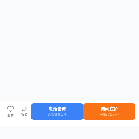
电话咨询
询问底价
置换
咨询详细车况
一键获取底价
收藏
首页
车源
知识
登录
车源浏览
知识指南