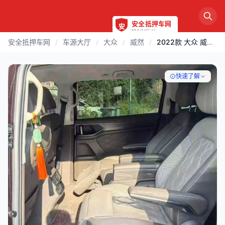
安全抵押车网
/
车源大厅
/
大众
/
威然
/
2022款 大众 威然 | 遂宁
快速了解