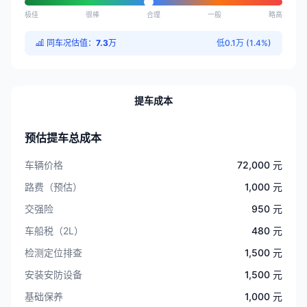
极佳
很棒
合理
一般
略高
同车况估值：
7.3
万
低0.1万 (1.4%)
提车成本
预估提车总成本
车辆价格
72,000 元
路费（预估）
1,000 元
交强险
950 元
车船税（2L）
480 元
检测定位排查
1,500 元
安装安防设备
1,500 元
基础保养
1,000 元