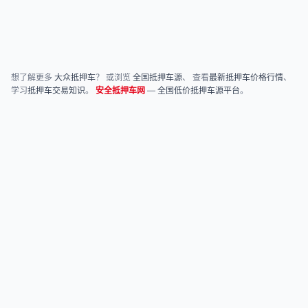
想了解更多
大众抵押车
？ 或浏览
全国抵押车源
、 查看
最新抵押车价格行情
、
学习
抵押车交易知识
。
安全抵押车网
—
全国低价抵押车源平台
。