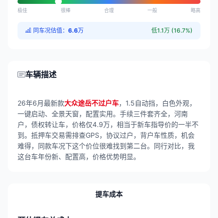
极佳
很棒
合理
一般
略高
同车况估值：
6.6
万
低1.1万 (16.7%)
车辆描述
26年6月最新款
大众途岳不过户车
，1.5自动挡，白色外观，
一键启动、全景天窗，配置实用。手续三件套齐全，河南
户，债权转让车，价格仅4.9万，相当于新车指导价的一半不
到。抵押车交易需排查GPS，协议过户，背户车性质，机会
难得，同款车况下这个价位很难找到第二台。同行对比，我
这台车年份新、配置高，价格优势明显。
提车成本