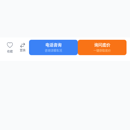
电话咨询
询问底价
置换
咨询详细车况
一键获取底价
收藏
首页
车源
知识
登录
车源浏览
知识指南
安全抵押车网首页
抵押车知识大全
全国抵押车源
抵押车市场数据
抵押车市场分析报告
置换/回收估值工具
关于我们
联系方式
平台介绍
电话：15063795962
隐私政策
微信：cheboshi6789