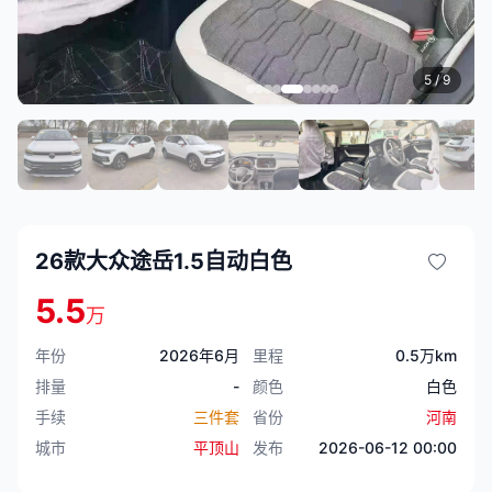
5
/ 9
26款大众途岳1.5自动白色
5.5
万
年份
2026年6月
里程
0.5万km
排量
-
颜色
白色
手续
三件套
省份
河南
城市
平顶山
发布
2026-06-12 00:00