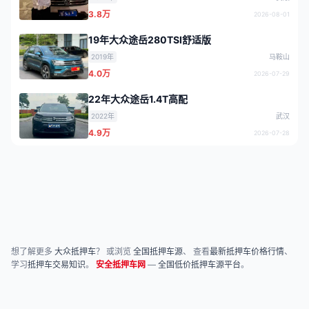
3.8万
2026-08-01
19年大众途岳280TSI舒适版
2019年
马鞍山
4.0万
2026-07-29
22年大众途岳1.4T高配
2022年
武汉
4.9万
2026-07-28
想了解更多
大众抵押车
？ 或浏览
全国抵押车源
、 查看
最新抵押车价格行情
、
学习
抵押车交易知识
。
安全抵押车网
—
全国低价抵押车源平台
。