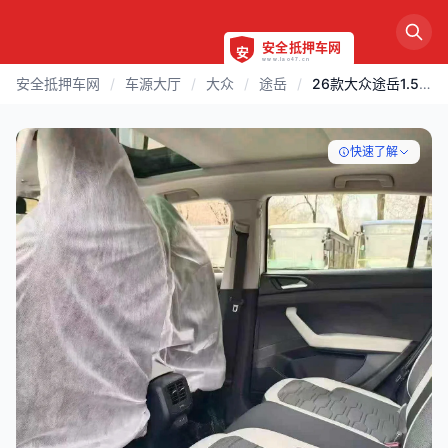
安全抵押车网
/
车源大厅
/
大众
/
途岳
/
26款大众途岳1.5自动白色
快速了解