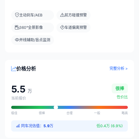
主动刹车/AEB
前方碰撞预警
360°全景影像
车道偏离预警
并线辅助/盲点监测
价格分析
完整分析 >
5.5
很棒
万
性价比
当前报价
极佳
很棒
合理
一般
略高
同车况估值：
5.9
万
低0.4万 (6.9%)