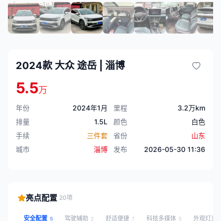
2024款 大众 途岳 | 淄博
5.5
万
年份
2024年1月
里程
3.2万km
排量
1.5L
颜色
白色
手续
三件套
省份
山东
城市
淄博
发布
2026-05-30 11:36
亮点配置
20项
安全配置
驾驶辅助
舒适便捷
科技多媒体
外观灯光
5
2
7
5