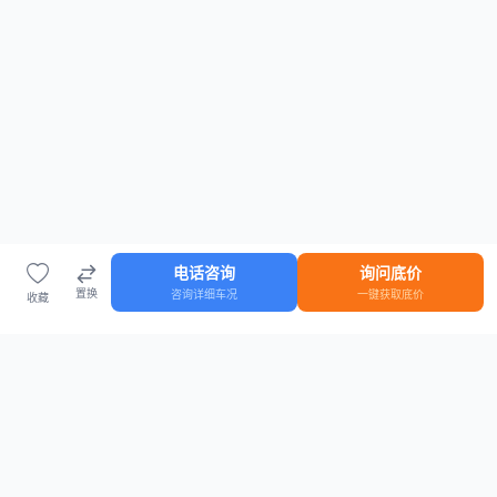
电话咨询
询问底价
置换
咨询详细车况
一键获取底价
收藏
首页
车源
知识
登录
车源浏览
知识指南
安全抵押车网首页
抵押车知识大全
全国抵押车源
抵押车市场数据
抵押车市场分析报告
置换/回收估值工具