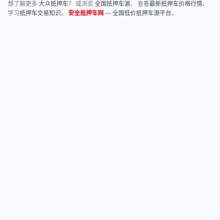
想了解更多
大众抵押车
？ 或浏览
全国抵押车源
、 查看
最新抵押车价格行情
、
学习
抵押车交易知识
。
安全抵押车网
—
全国低价抵押车源平台
。