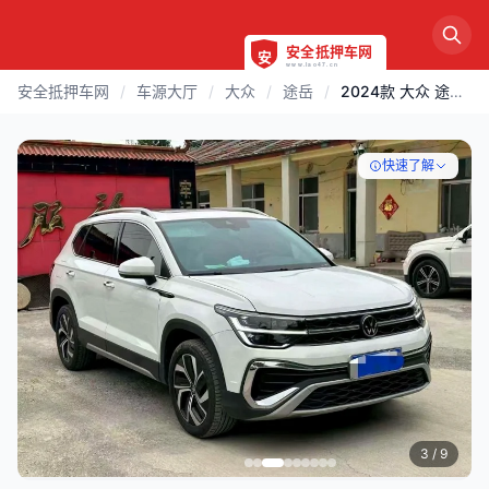
安全抵押车网
/
车源大厅
/
大众
/
途岳
/
2024款 大众 途岳 | 淄博
快速了解
4
/ 9