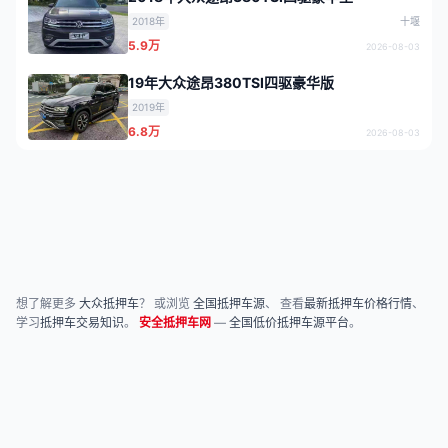
2018年
十堰
5.9万
2026-08-03
19年大众途昂380TSI四驱豪华版
2019年
6.8万
2026-08-03
想了解更多
大众抵押车
？ 或浏览
全国抵押车源
、 查看
最新抵押车价格行情
、
学习
抵押车交易知识
。
安全抵押车网
—
全国低价抵押车源平台
。