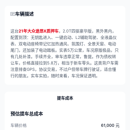
车辆描述
这台
21年大众途昂X质押车
，2.0T四驱豪华版，黑外黑内，
配置到顶：无钥匙进入、一键启动、L2辅助驾驶、全液晶仪
表、双电动座椅带记忆加热通风、氛围灯、全景天窗、电动
尾门，还加装了电动踏板。实表5万公里，车况原版极品，只
有几处补漆。手续齐全，审车违章正常，鲁提。作为债权转
让车，价格直接拉到5.8万，相当于新车零头。这类背户车需
注意排查GPS，协议交易，不过户但带车牌行驶证，适合懂
行的朋友。实车实拍，随时来看，车况保证透明。
提车成本
预估提车总成本
车辆价格
61,000 元