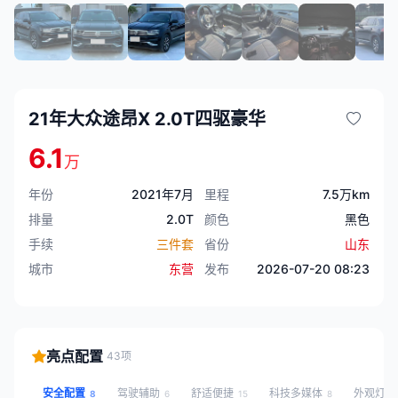
21年大众途昂X 2.0T四驱豪华
6.1
万
年份
2021年7月
里程
7.5万km
排量
2.0T
颜色
黑色
手续
三件套
省份
山东
城市
东营
发布
2026-07-20 08:23
亮点配置
43项
安全配置
驾驶辅助
舒适便捷
科技多媒体
外观灯
8
6
15
8