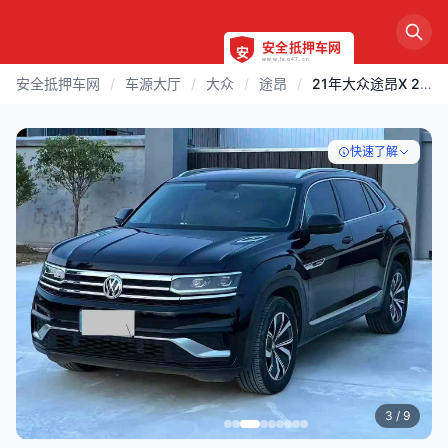
安全抵押车网
/
车源大厅
/
大众
/
途昂
/
21年大众途昂X 2.0T四驱豪华
快速了解
3
/ 9