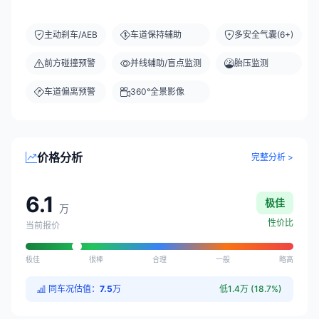
主动刹车/AEB
车道保持辅助
多安全气囊(6+)
前方碰撞预警
并线辅助/盲点监测
胎压监测
车道偏离预警
360°全景影像
价格分析
完整分析 >
6.1
极佳
万
性价比
当前报价
极佳
很棒
合理
一般
略高
同车况估值：
7.5
万
低1.4万 (18.7%)