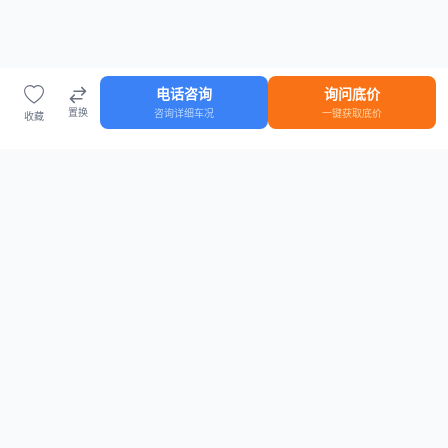
电话咨询
询问底价
置换
咨询详细车况
一键获取底价
收藏
首页
车源
知识
登录
车源浏览
知识指南
安全抵押车网首页
抵押车知识大全
全国抵押车源
抵押车市场数据
抵押车市场分析报告
置换/回收估值工具
关于我们
联系方式
平台介绍
电话：15063795962
隐私政策
微信：cheboshi6789
用户协议
法律声明