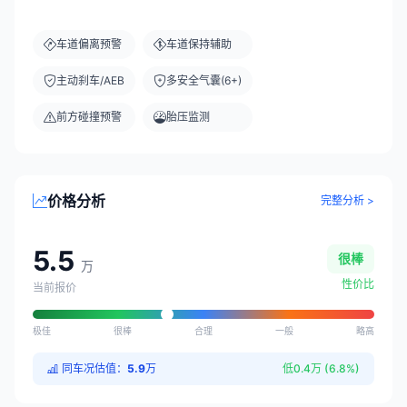
车道偏离预警
车道保持辅助
主动刹车/AEB
多安全气囊(6+)
前方碰撞预警
胎压监测
价格分析
完整分析 >
5.5
很棒
万
性价比
当前报价
极佳
很棒
合理
一般
略高
同车况估值：
5.9
万
低0.4万 (6.8%)