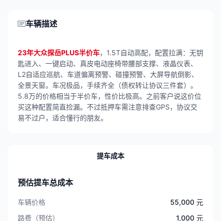
车辆描述
23年大众探岳PLUS半价车
，1.5T自动高配，配置拉满：无钥
匙进入、一键启动、真皮电动座椅带腰部支撑、液晶仪表、
L2自适应巡航、车道偏离预警、碰撞预警、大屏导航倒影、
全景天窗。车况极品，手续齐全（债权转让协议三件套）。
5.8万的价格相当于半价车，性价比极高。之前客户说这价位
买这种配置简直捡漏。不过抵押车需注意排查GPS，协议交
易不过户，适合懂行的朋友。
提车成本
预估提车总成本
车辆价格
55,000 元
路费（预估）
1,000 元