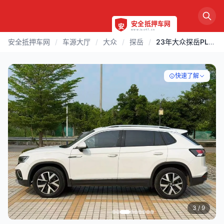
安全抵押车网
/
车源大厅
/
大众
/
探岳
/
23年大众探岳PLUS 1.5T高配
快速了解
3
/ 9