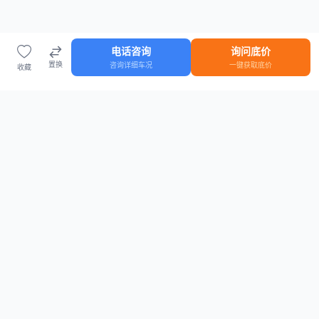
电话咨询
询问底价
置换
咨询详细车况
一键获取底价
收藏
首页
车源
知识
登录
车源浏览
知识指南
安全抵押车网首页
抵押车知识大全
全国抵押车源
抵押车市场数据
抵押车市场分析报告
置换/回收估值工具
关于我们
联系方式
平台介绍
电话：15063795962
隐私政策
微信：cheboshi6789
用户协议
法律声明