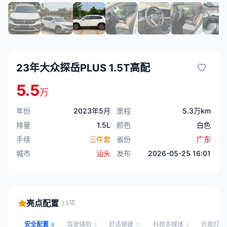
23年大众探岳PLUS 1.5T高配
5.5
万
年份
2023年5月
里程
5.3万km
排量
1.5L
颜色
白色
手续
三件套
省份
广东
城市
汕头
发布
2026-05-25 16:01
亮点配置
33项
安全配置
驾驶辅助
舒适便捷
科技多媒体
外观灯光
6
4
11
6