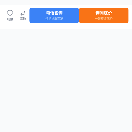
电话咨询
询问底价
置换
咨询详细车况
一键获取底价
收藏
首页
车源
知识
登录
车源浏览
知识指南
安全抵押车网首页
抵押车知识大全
全国抵押车源
抵押车市场数据
抵押车市场分析报告
置换/回收估值工具
关于我们
联系方式
平台介绍
电话：15063795962
隐私政策
微信：cheboshi6789
用户协议
法律声明
安全抵押车网
—
全国低价抵押车源平台
， 为您提供全国一手抵押车源、价格