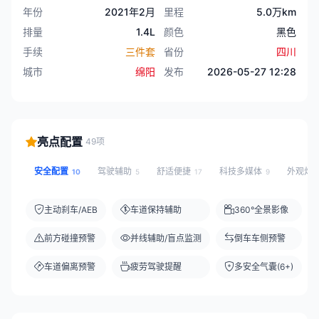
年份
2021年2月
里程
5.0万km
排量
1.4L
颜色
黑色
手续
三件套
省份
四川
城市
绵阳
发布
2026-05-27 12:28
亮点配置
49项
安全配置
驾驶辅助
舒适便捷
科技多媒体
外观灯
10
5
17
9
主动刹车/AEB
车道保持辅助
360°全景影像
前方碰撞预警
并线辅助/盲点监测
倒车车侧预警
车道偏离预警
疲劳驾驶提醒
多安全气囊(6+)