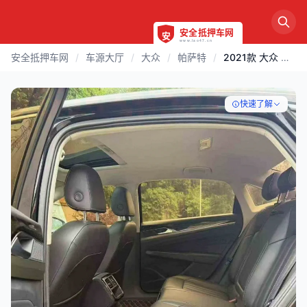
安全抵押车网
/
车源大厅
/
大众
/
帕萨特
/
2021款 大众 帕萨特 | 绵阳
快速了解