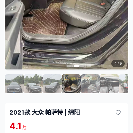
5
/ 9
2021款 大众 帕萨特 | 绵阳
4.1
万