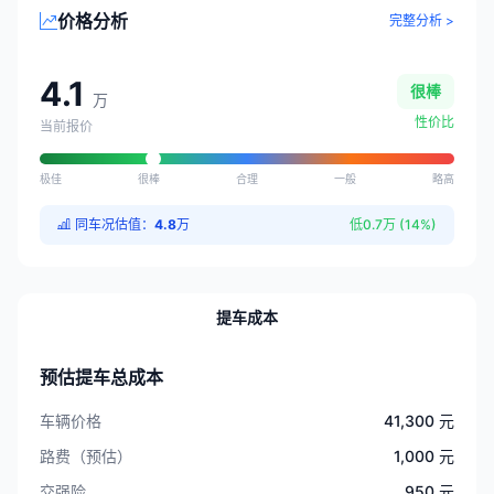
价格分析
完整分析 >
4.1
很棒
万
性价比
当前报价
极佳
很棒
合理
一般
略高
同车况估值：
4.8
万
低0.7万 (14%)
提车成本
预估提车总成本
车辆价格
41,300 元
路费（预估）
1,000 元
交强险
950 元