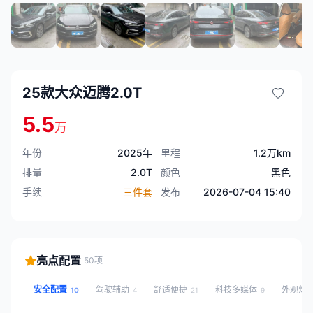
25款大众迈腾2.0T
5.5
万
年份
2025年
里程
1.2万km
排量
2.0T
颜色
黑色
手续
三件套
发布
2026-07-04 15:40
亮点配置
50项
安全配置
驾驶辅助
舒适便捷
科技多媒体
外观灯
10
4
21
9