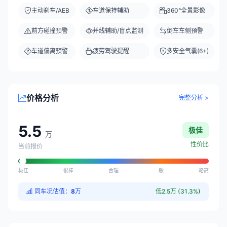
主动刹车/AEB
车道保持辅助
360°全景影像
前方碰撞预警
并线辅助/盲点监测
倒车车侧预警
车道偏离预警
疲劳驾驶提醒
多安全气囊(6+)
价格分析
完整分析 >
5.5
极佳
万
性价比
当前报价
极佳
很棒
合理
一般
略高
同车况估值：
8
万
低2.5万 (31.3%)