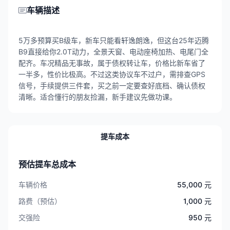
车辆描述
5万多预算买B级车，新车只能看轩逸朗逸，但这台25年迈腾
B9直接给你2.0T动力，全景天窗、电动座椅加热、电尾门全
配齐。车况精品无事故，属于债权转让车，价格比新车省了
一半多，性价比极高。不过这类协议车不过户，需排查GPS
信号，手续提供三件套，买之前一定要查好底档、确认债权
清晰。适合懂行的朋友捡漏，新手建议先做功课。
提车成本
预估提车总成本
车辆价格
55,000 元
路费（预估）
1,000 元
交强险
950 元