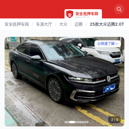
安全抵押车网
/
车源大厅
/
大众
/
迈腾
/
25款大众迈腾2.0T
快速了解
3
/ 9