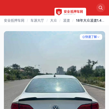
安全抵押车网
/
车源大厅
/
大众
/
凌渡
/
18年大众凌渡1.4T自动
快速了解