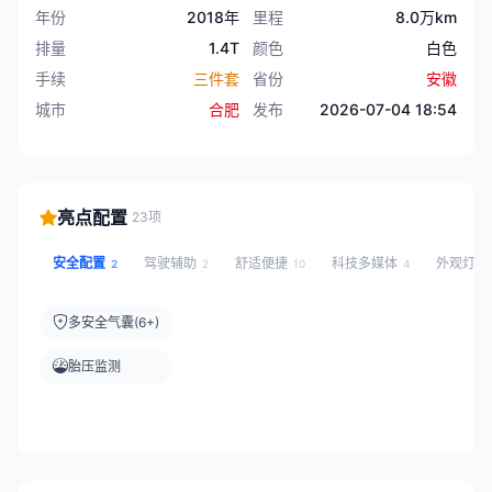
年份
2018年
里程
8.0万km
排量
1.4T
颜色
白色
手续
三件套
省份
安徽
城市
合肥
发布
2026-07-04 18:54
亮点配置
23项
安全配置
驾驶辅助
舒适便捷
科技多媒体
外观灯光
2
2
10
4
多安全气囊(6+)
胎压监测