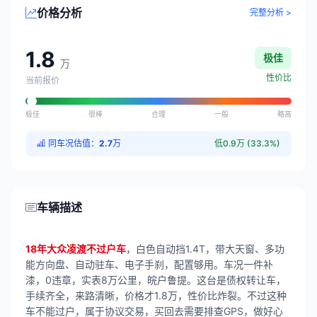
价格分析
完整分析 >
1.8
极佳
万
性价比
当前报价
极佳
很棒
合理
一般
略高
同车况估值：
2.7
万
低0.9万 (33.3%)
车辆描述
18年大众凌渡不过户车
，白色自动挡1.4T，带大天窗、多功
能方向盘、自动驻车、电子手刹，配置够用。车况一件补
漆，0违章，实表8万公里，皖户鲁提。这台是债权转让车，
手续齐全，来路清晰，价格才1.8万，性价比炸裂。不过这种
车不能过户，属于协议交易，买回去需要排查GPS，做好心