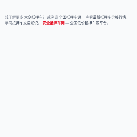
想了解更多
大众抵押车
？ 或浏览
全国抵押车源
、 查看
最新抵押车价格行情
、
学习
抵押车交易知识
。
安全抵押车网
—
全国低价抵押车源平台
。