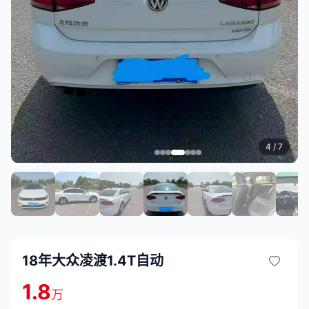
4
/ 7
18年大众凌渡1.4T自动
1.8
万