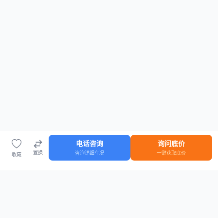
电话咨询
询问底价
置换
咨询详细车况
一键获取底价
收藏
首页
车源
知识
登录
车源浏览
知识指南
安全抵押车网首页
抵押车知识大全
全国抵押车源