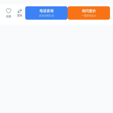
电话咨询
询问底价
置换
咨询详细车况
一键获取底价
收藏
首页
车源
知识
登录
车源浏览
知识指南
安全抵押车网首页
抵押车知识大全
全国抵押车源
抵押车市场数据
抵押车市场分析报告
置换/回收估值工具
关于我们
联系方式
平台介绍
电话：15063795962
隐私政策
微信：cheboshi6789
用户协议
法律声明
安全抵押车网
—
全国低价抵押车源平台
， 为您提供全国一手抵押车源、价格