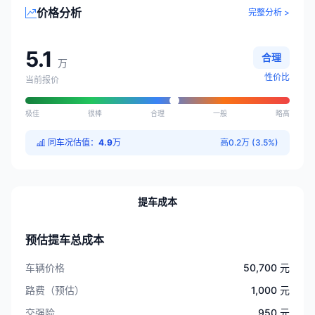
价格分析
完整分析 >
5.1
合理
万
性价比
当前报价
极佳
很棒
合理
一般
略高
同车况估值：
4.9
万
高0.2万 (3.5%)
提车成本
预估提车总成本
车辆价格
50,700 元
路费（预估）
1,000 元
交强险
950 元