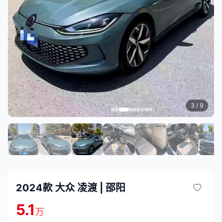
3
/ 9
2024款 大众 凌渡 | 邵阳
5.1
万