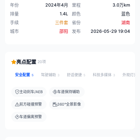
年份
2024年4月
里程
3.0万km
排量
1.4L
颜色
蓝色
手续
三件套
省份
湖南
城市
邵阳
发布
2026-05-29 19:04
亮点配置
20项
安全配置
驾驶辅助
舒适便捷
科技多媒体
外观灯光
5
3
5
3
主动刹车/AEB
车道保持辅助
前方碰撞预警
360°全景影像
车道偏离预警