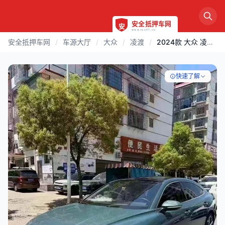
安全抵押车网
/
车源大厅
/
大众
/
凌渡
/
2024款 大众 凌渡 | 邵阳
快速了解