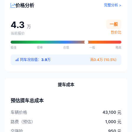
价格分析
完整分析 >
4.3
一般
万
性价比
当前报价
极佳
很棒
合理
一般
略高
同车况估值：
3.9
万
高0.4万 (10.5%)
提车成本
预估提车总成本
车辆价格
43,100 元
路费（预估）
1,000 元
交强险
950 元