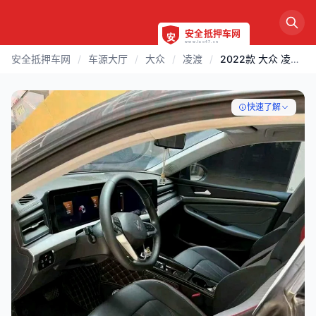
安全抵押车网
/
车源大厅
/
大众
/
凌渡
/
2022款 大众 凌渡 | 安庆
快速了解