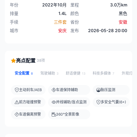
年份
2022年10月
里程
3.0万km
排量
1.4L
颜色
黑色
手续
三件套
省份
安徽
城市
安庆
发布
2026-05-28 20:00
亮点配置
38项
安全配置
驾驶辅助
舒适便捷
科技多媒体
外观灯
8
3
13
7
主动刹车/AEB
车道保持辅助
胎压监测
前方碰撞预警
并线辅助/盲点监测
多安全气囊(6+)
车道偏离预警
360°全景影像