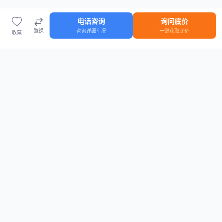
电话咨询
询问底价
置换
咨询详细车况
一键获取底价
收藏
首页
车源
知识
登录
车源浏览
知识指南
安全抵押车网首页
抵押车知识大全
全国抵押车源
抵押车市场数据
抵押车市场分析报告
置换/回收估值工具
关于我们
联系方式
平台介绍
电话：15063795962
隐私政策
微信：cheboshi6789
用户协议
法律声明
安全抵押车网
—
全国低价抵押车源平台
， 为您提供全国一手抵押车源、价格