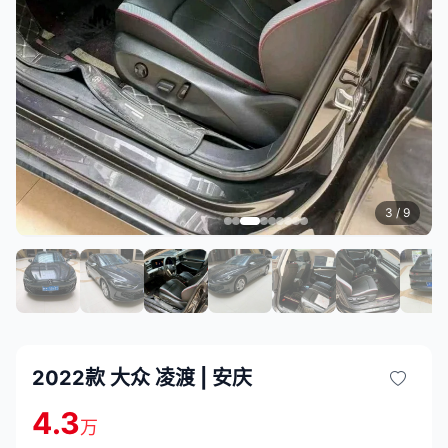
3
/ 9
2022款 大众 凌渡 | 安庆
4.3
万