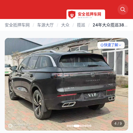
安全抵押车网
/
车源大厅
/
大众
/
揽巡
/
24年大众揽巡380TSI四驱R-Line巡游版
快速了解
4
/ 9