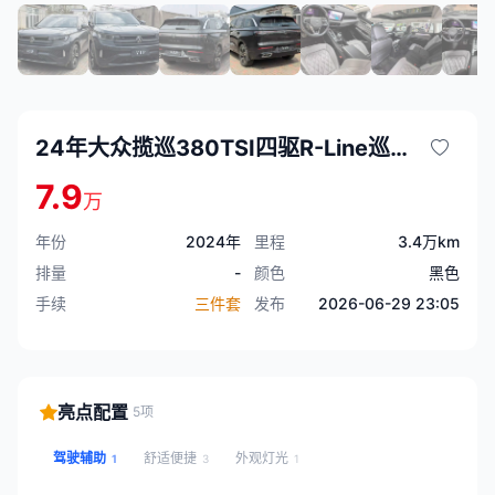
24年大众揽巡380TSI四驱R-Line巡游版
7.9
万
年份
2024年
里程
3.4万km
排量
-
颜色
黑色
手续
三件套
发布
2026-06-29 23:05
亮点配置
5项
驾驶辅助
舒适便捷
外观灯光
1
3
1