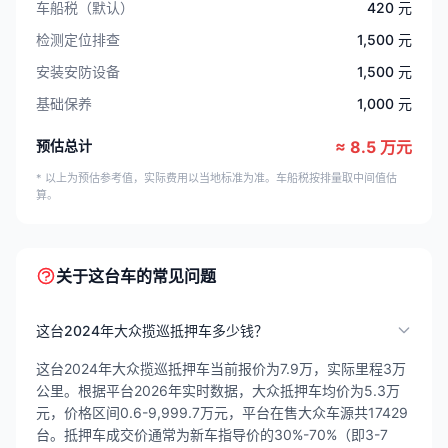
车船税（默认）
420 元
检测定位排查
1,500 元
安装安防设备
1,500 元
基础保养
1,000 元
预估总计
≈ 8.5 万元
* 以上为预估参考值，实际费用以当地标准为准。车船税按排量取中间值估
算。
关于这台车的常见问题
这台2024年大众揽巡抵押车多少钱？
这台2024年大众揽巡抵押车当前报价为7.9万，实际里程3万
公里。根据平台2026年实时数据，大众抵押车均价为5.3万
元，价格区间0.6-9,999.7万元，平台在售大众车源共17429
台。抵押车成交价通常为新车指导价的30%-70%（即3-7