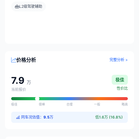
L2级驾驶辅助
价格分析
完整分析 >
7.9
极佳
万
性价比
当前报价
极佳
很棒
合理
一般
略高
同车况估值：
9.5
万
低1.6万 (16.8%)