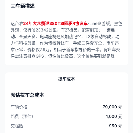
车辆描述
这台准
24年大众揽巡380TSI四驱R协议车
-Line巡游版，黑色
外观，仅行驶23342公里，车况极品。配置到顶：一键启
动、全景天窗、电动座椅通风加热记忆、L2级自动驾驶，动
力与科技兼备。作为债权转让车，手续三件套齐全，审车违
章正常，价格仅7.9万，相当于新车指导价的一半。背户车交
易需注意排查GPS，但性价比极高，这个价格买到就是赚。
提车成本
预估提车总成本
车辆价格
79,000 元
路费（预估）
1,000 元
交强险
950 元