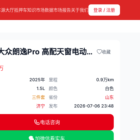
车源大厅
抵押车知识
市场数据
市场报告
关于我们
登录 / 注册
25款大众朗逸Pro 高配天窗电动座椅
收藏
万
2025年
里程
0.9万km
1.5L
颜色
白色
三件套
省份
山东
济宁
发布
2026-07-06 23:48
电话咨询
加微信看实车