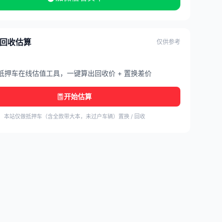
/ 回收估算
仅供参考
抵押车在线估值工具，一键算出回收价 + 置换差价
开始估算
本站仅做抵押车（含全款带大本，未过户车辆）置换 / 回收