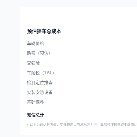
预估提车总成本
车辆价格
路费（预估）
交强险
车船税（1.5L）
检测定位排查
安装安防设备
基础保养
预估总计
* 以上为预估参考值，实际费用以当地标准为准。车船税按排量取中间值