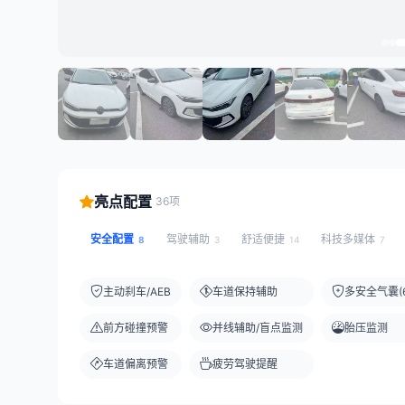
亮点配置
36项
安全配置
驾驶辅助
舒适便捷
科技多媒体
8
3
14
7
主动刹车/AEB
车道保持辅助
多安全气囊(6
前方碰撞预警
并线辅助/盲点监测
胎压监测
车道偏离预警
疲劳驾驶提醒