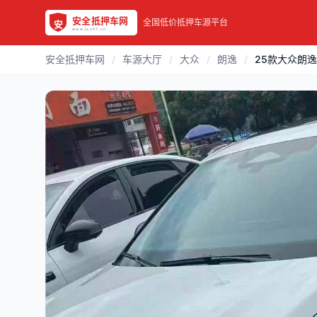
全国低价抵押车源平台
安全抵押车网
/
车源大厅
/
大众
/
朗逸
/
25款大众朗逸