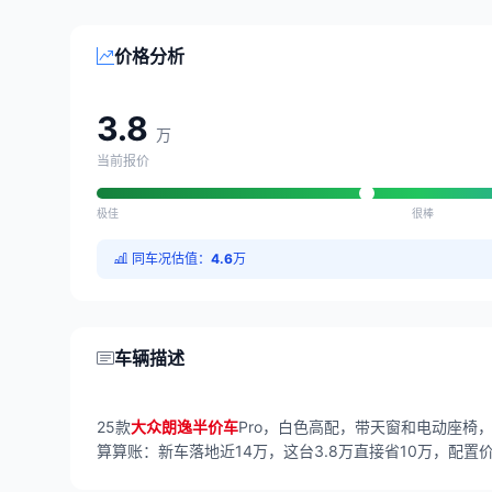
价格分析
3.8
万
当前报价
极佳
很棒
同车况估值：
4.6
万
车辆描述
25款
大众朗逸半价车
Pro，白色高配，带天窗和电动座椅
算算账：新车落地近14万，这台3.8万直接省10万，配