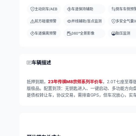
主动刹车/AEB
车道保持辅助
倒车车侧预
前方碰撞预警
并线辅助/盲点监测
多安全气囊(6
车道偏离预警
360°全景影像
胎压监测
车辆描述
抵押到期，
23年传祺M8宗师系列半价车
，2.0T七座至
版极品。配置到顶：无钥匙进入、一键启动、多功能方向
是债权转让车，协议交易，需排查GPS，但车况放心，实