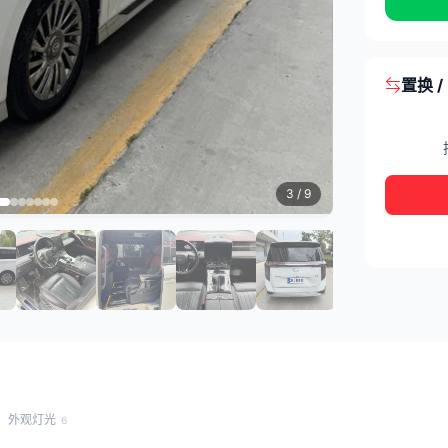
置换 
3
/ 9
外观灯光
6