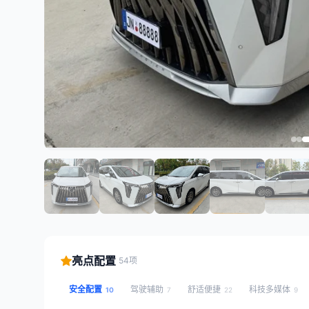
亮点配置
54项
安全配置
驾驶辅助
舒适便捷
科技多媒体
10
7
22
9