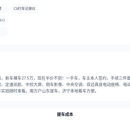
警
行车记录仪
+)
尊版，新车裸车27.5万，现在半价不到！一手车，车主本人签约，手续三
盘、定速巡航、中控大屏、倒车影像、中央空调、双边真皮电动座椅、电
车实拍随时来看。南方户山东提车，济宁本地看车方便。
提车成本