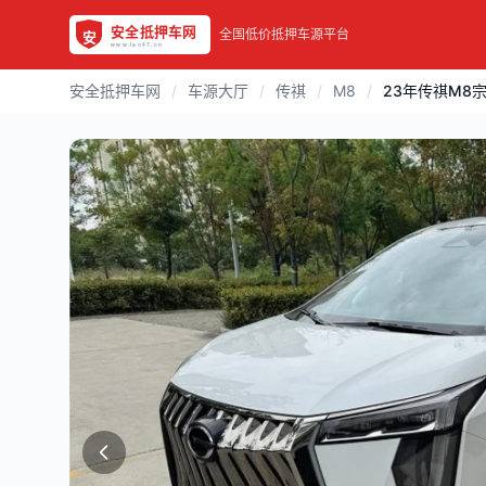
全国低价抵押车源平台
安全抵押车网
/
车源大厅
/
传祺
/
M8
/
23年传祺M8