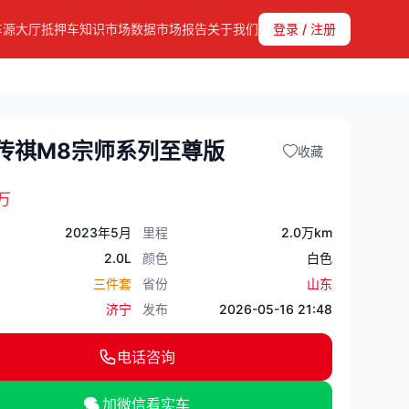
车源大厅
抵押车知识
市场数据
市场报告
关于我们
登录 / 注册
年传祺M8宗师系列至尊版
收藏
万
2023年5月
里程
2.0万km
2.0L
颜色
白色
三件套
省份
山东
济宁
发布
2026-05-16 21:48
电话咨询
加微信看实车