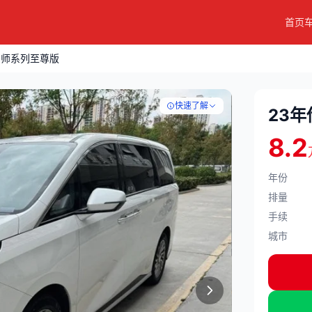
首页
宗师系列至尊版
快速了解
23
8.2
年份
排量
手续
城市