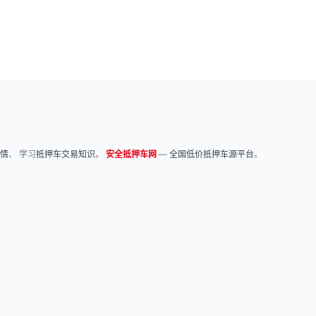
情
、 学习
抵押车交易知识
。
安全抵押车网
—
全国低价抵押车源平台
。