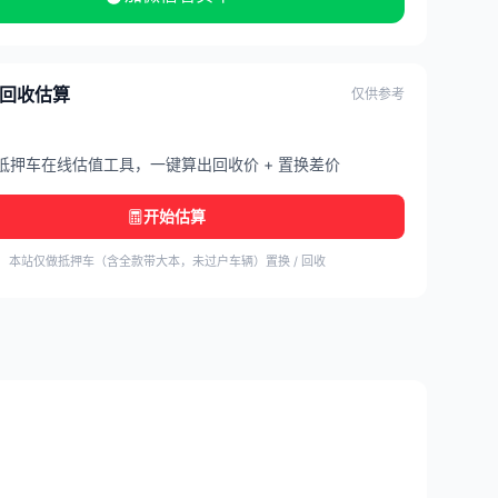
/ 回收估算
仅供参考
抵押车在线估值工具，一键算出回收价 + 置换差价
开始估算
本站仅做抵押车（含全款带大本，未过户车辆）置换 / 回收