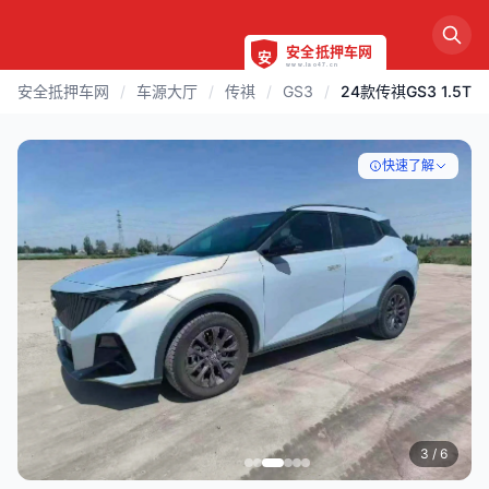
安全抵押车网
/
车源大厅
/
传祺
/
GS3
/
24款传祺GS3 1.5T
快速了解
3
/ 6