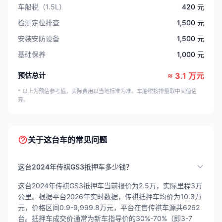
车船税（1.5L）
420 元
检测定位排查
1,500 元
安装安防设备
1,500 元
基础保养
1,000 元
预估总计
≈ 3.1 万元
* 以上为预估参考值，实际费用以当地标准为准。车船税按排量取中间值估
算。
关于这台车的常见问题
这台2024年传祺GS3抵押车多少钱？
这台2024年传祺GS3抵押车当前报价为2.5万，实际里程3万
公里。根据平台2026年实时数据，传祺抵押车均价为10.3万
元，价格区间0.9-9,999.8万元，平台在售传祺车源共6262
台。抵押车成交价通常为新车指导价的30%-70%（即3-7