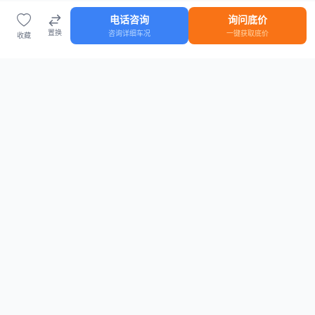
电话咨询
询问底价
置换
咨询详细车况
一键获取底价
收藏
首页
车源
知识
登录
车源浏览
知识指南
安全抵押车网首页
抵押车知识大全
全国抵押车源
抵押车市场数据
抵押车市场分析报告
置换/回收估值工具
关于我们
联系方式
平台介绍
电话：15063795962
隐私政策
微信：cheboshi6789
用户协议
法律声明
安全抵押车网
—
全国低价抵押车源平台
， 为您提供全国一手抵押车源、价格
行情、车源真实图片、债权转让风控指南。 想找
全国抵押车
？ 上
安全抵押车