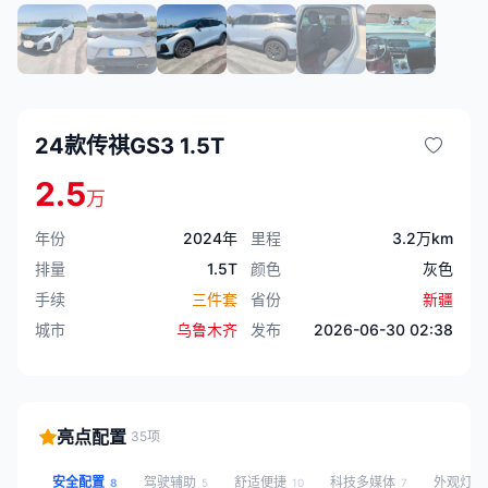
24款传祺GS3 1.5T
2.5
万
年份
2024年
里程
3.2万km
排量
1.5T
颜色
灰色
手续
三件套
省份
新疆
城市
乌鲁木齐
发布
2026-06-30 02:38
亮点配置
35项
安全配置
驾驶辅助
舒适便捷
科技多媒体
外观灯
8
5
10
7