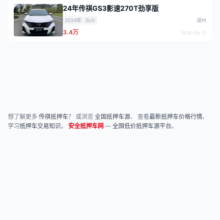
24年传祺GS3影速270T劲享版
2024年
SUV
湖州
3.4万
2026-05-13
想了解更多
传祺抵押车
？ 或浏览
全国抵押车源
、 查看
最新抵押车价格行情
、
学习
抵押车交易知识
。
安全抵押车网
—
全国低价抵押车源平台
。