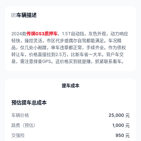
车辆描述
2024款
传祺GS3质押车
，1.5T自动挡，灰色外观，动力响应
轻快，操控灵活，市区代步或偶尔自驾都能满足。车况精
品，仅几处小剐蹭，审车违章都正常，手续齐全。作为债权
转让车，价格直接拉到2.5万，比新车省一大半。背户车交
易，需注意排查GPS。这价格买到就是赚，抓紧联系看车。
提车成本
预估提车总成本
车辆价格
25,000 元
路费（预估）
1,000 元
交强险
950 元