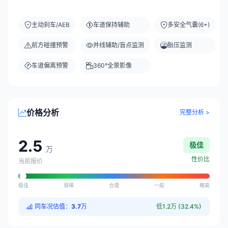
主动刹车/AEB
车道保持辅助
多安全气囊(6+)
前方碰撞预警
并线辅助/盲点监测
胎压监测
车道偏离预警
360°全景影像
价格分析
完整分析 >
2.5
极佳
万
性价比
当前报价
极佳
很棒
合理
一般
略高
同车况估值：
3.7
万
低1.2万 (32.4%)