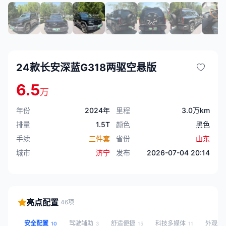
24款长安深蓝G318两驱空悬版
6.5
万
年份
2024年
里程
3.0万km
排量
1.5T
颜色
黑色
手续
三件套
省份
山东
城市
济宁
发布
2026-07-04 20:14
亮点配置
46项
安全配置
驾驶辅助
舒适便捷
科技多媒体
外观灯
10
3
15
11