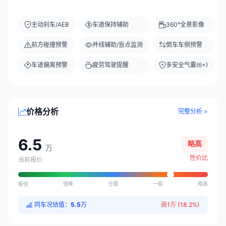
主动刹车/AEB
车道保持辅助
360°全景影像
前方碰撞预警
并线辅助/盲点监测
倒车车侧预警
车道偏离预警
疲劳驾驶提醒
多安全气囊(6+)
价格分析
完整分析 >
6.5
略高
万
性价比
当前报价
极佳
很棒
合理
一般
略高
同车况估值：
5.5
万
高1万 (18.2%)