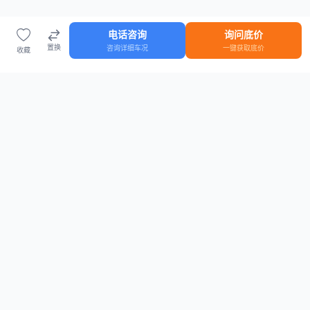
电话咨询
询问底价
置换
咨询详细车况
一键获取底价
收藏
首页
车源
知识
登录
车源浏览
知识指南
安全抵押车网首页
抵押车知识大全
全国抵押车源
抵押车市场数据
抵押车市场分析报告
置换/回收估值工具
关于我们
联系方式
平台介绍
电话：15063795962
隐私政策
微信：cheboshi6789
用户协议
法律声明
安全抵押车网
—
全国低价抵押车源平台
， 为您提供全国一手抵押车源、价格