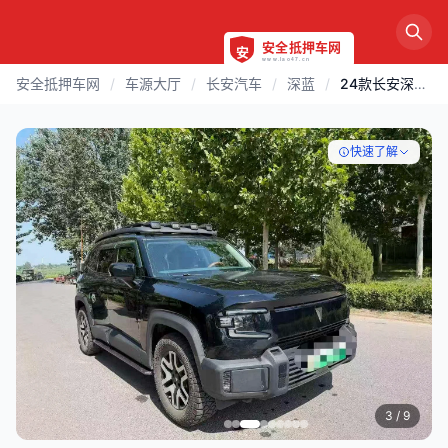
安全抵押车网
/
车源大厅
/
长安汽车
/
深蓝
/
24款长安深蓝G318两驱空悬版
快速了解
3
/ 9