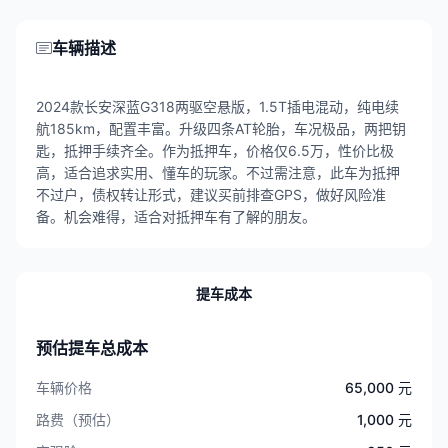
车辆描述
2024款长安深蓝G318两驱空悬版，1.5T插电混动，纯电续
航185km，配置丰富。升级四条AT轮胎，车况极品，两把钥
匙，抵押手续齐全。作为抵押车，价格仅6.5万，性价比极
高，适合追求实用、懂车的玩家。不过需注意，此车为抵押
不过户，债权转让形式，建议买前排查GPS，做好风险准
备。机会难得，适合对抵押车有了解的朋友。
提车成本
预估提车总成本
车辆价格
65,000 元
路费（预估）
1,000 元