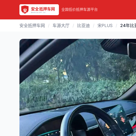
全国低价抵押车源平台
安全抵押车网
/
车源大厅
/
比亚迪
/
宋PLUS
/
24年比