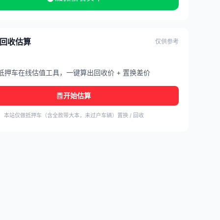
/ 回收估算
仅供参考
抵押车在线估值工具，一键算出回收价 + 置换差价
开始估算
本站仅做抵押车（含全款带大本，未过户车辆）置换 / 回收