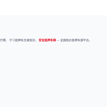
行情
、 学习
抵押车交易知识
。
安全抵押车网
—
全国低价抵押车源平台
。