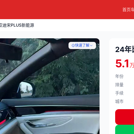
首页
亚迪宋PLUS新能源
快速了解
24年
5.1
年份
排量
手续
城市