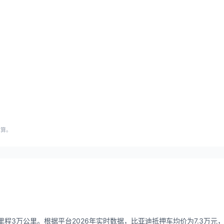
估算。
里程3万公里。根据平台2026年实时数据，比亚迪抵押车均价为7.3万元，价格