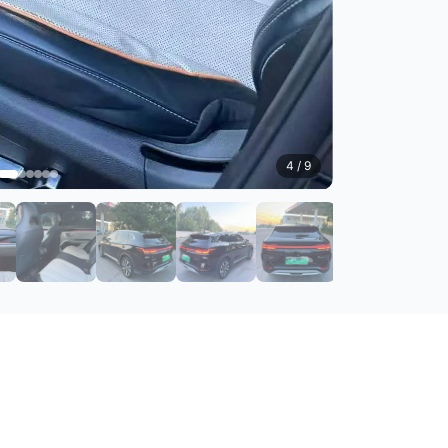
5
/ 9