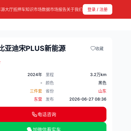
车源大厅
抵押车知识
市场数据
市场报告
关于我们
登录 / 注册
比亚迪宋PLUS新能源
收藏
万
2024年
里程
3.2万km
-
颜色
黑色
三件套
省份
山东
东营
发布
2026-06-27 08:36
电话咨询
加微信看实车