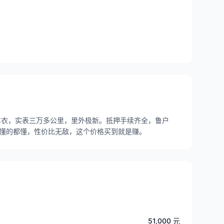
车衣，实表三万多公里，里外极新。抵押手续齐全，鲁户
家懂的都懂，性价比无敌，这个价格买到就是赚。
51,000 元