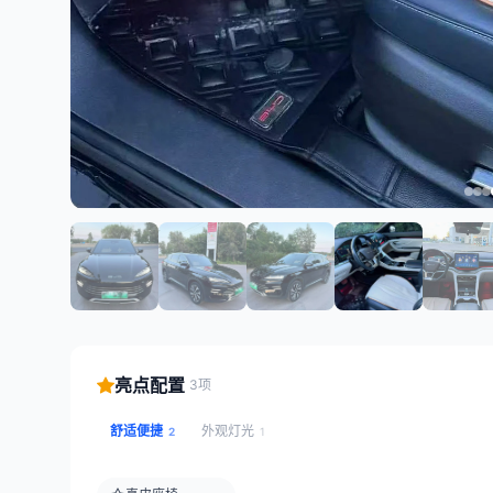
亮点配置
3项
舒适便捷
外观灯光
2
1