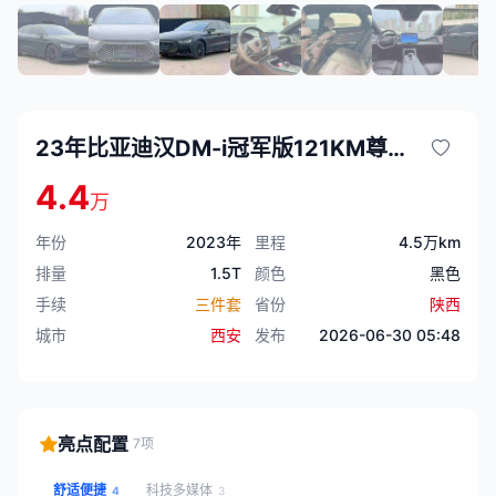
23年比亚迪汉DM-i冠军版121KM尊享型
4.4
万
年份
2023年
里程
4.5万km
排量
1.5T
颜色
黑色
手续
三件套
省份
陕西
城市
西安
发布
2026-06-30 05:48
亮点配置
7项
舒适便捷
科技多媒体
4
3