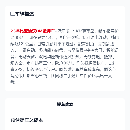
车辆描述
23年比亚迪汉DM抵押车
-i冠军版121KM尊享型，新车指导价
21.98万，现在只要4.4万，相当于2折。1.5T油电混动，纯电
续航121公里，日常通勤几乎不烧油。配置到顶：无钥匙进
入、一键启动、多功能方向盘、液晶仪表+中控大屏、智能语
音、电动天窗、双电动座椅带通风加热、无线充电。抵押手
续齐全，审车违章正常，陕户09/2。作为抵押债权车，需排
查GPS，协议交易不过户。同款燃油车养车成本高，而这台
混动版后期省心省钱，比同级二手燃油车性价比高出一大
截。
提车成本
预估提车总成本