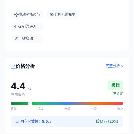
电动座椅调节
手机无线充电
无钥匙进入
一键启动
价格分析
完整分析 >
4.4
极佳
万
性价比
当前报价
极佳
很棒
合理
一般
略高
同车况估值：
5.5
万
低1.1万 (20%)