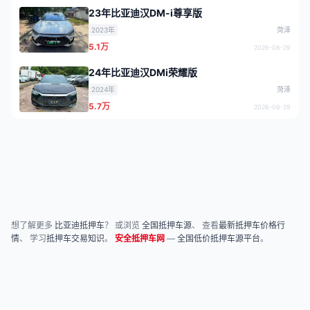
23年比亚迪汉DM-i尊享版
2023年
菏泽
5.1万
2026-06-29
24年比亚迪汉DMi荣耀版
2024年
菏泽
5.7万
2026-06-29
想了解更多
比亚迪抵押车
？ 或浏览
全国抵押车源
、 查看
最新抵押车价格行
情
、 学习
抵押车交易知识
。
安全抵押车网
—
全国低价抵押车源平台
。