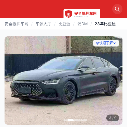
安全抵押车网
/
车源大厅
/
比亚迪
/
汉DM
/
23年比亚迪汉DM-i冠军版121KM尊享型
快速了解
3
/ 9