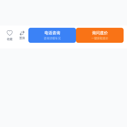
电话咨询
询问底价
置换
咨询详细车况
一键获取底价
收藏
首页
车源
知识
登录
车源浏览
知识指南
安全抵押车网首页
抵押车知识大全
全国抵押车源
抵押车市场数据
抵押车市场分析报告
置换/回收估值工具
关于我们
联系方式
平台介绍
电话：15063795962
隐私政策
微信：cheboshi6789
用户协议
法律声明