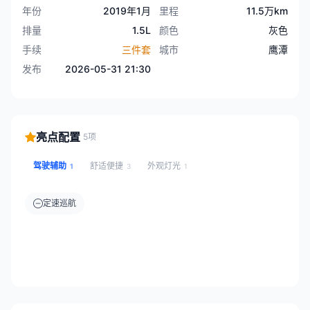
年份
2019年1月
里程
11.5万km
排量
1.5L
颜色
灰色
手续
三件套
城市
鹰潭
发布
2026-05-31 21:30
亮点配置
5项
驾驶辅助
舒适便捷
外观灯光
1
3
1
定速巡航