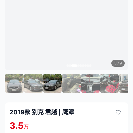
3
/ 9
2019款 别克 君越 | 鹰潭
3.5
万