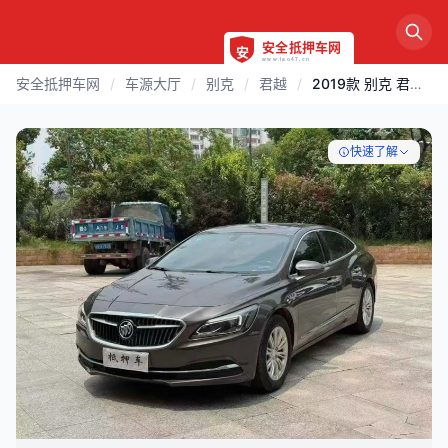
安全抵押车网
/
车源大厅
/
别克
/
君越
/
2019款 别克 君越 | 鹰潭
快速了解