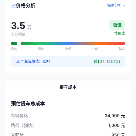
价格分析
完整分析 >
3.5
极佳
万
性价比
当前报价
极佳
很棒
合理
一般
略高
同车况估值：
4.7
万
低1.2万 (25.7%)
提车成本
预估提车总成本
车辆价格
34,900 元
路费（预估）
1,000 元
交强险
950 元