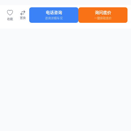
电话咨询
询问底价
置换
咨询详细车况
一键获取底价
收藏
首页
车源
知识
登录
车源浏览
知识指南
安全抵押车网首页
抵押车知识大全
全国抵押车源
抵押车市场数据
抵押车市场分析报告
置换/回收估值工具
关于我们
联系方式
平台介绍
电话：15063795962
隐私政策
微信：cheboshi6789
用户协议
法律声明
安全抵押车网
—
全国低价抵押车源平台
， 为您提供全国一手抵押车源、价格