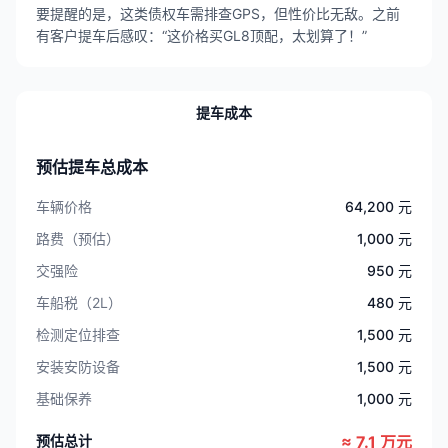
要提醒的是，这类债权车需排查GPS，但性价比无敌。之前
有客户提车后感叹：“这价格买GL8顶配，太划算了！”
提车成本
预估提车总成本
车辆价格
64,200 元
路费（预估）
1,000 元
交强险
950 元
车船税（2L）
480 元
检测定位排查
1,500 元
安装安防设备
1,500 元
基础保养
1,000 元
预估总计
≈ 7.1 万元