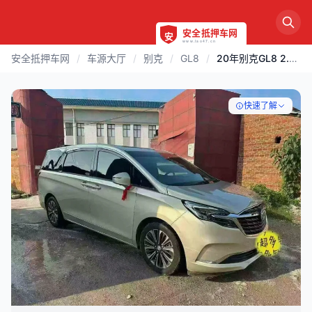
安全抵押车网
/
车源大厅
/
别克
/
GL8
/
20年别克GL8 2.0T顶配
快速了解