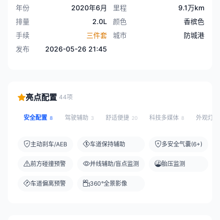
年份
2020年6月
里程
9.1万km
排量
2.0L
颜色
香槟色
手续
三件套
城市
防城港
发布
2026-05-26 21:45
亮点配置
44项
安全配置
驾驶辅助
舒适便捷
科技多媒体
外观灯
8
3
20
8
主动刹车/AEB
车道保持辅助
多安全气囊(6+)
前方碰撞预警
并线辅助/盲点监测
胎压监测
车道偏离预警
360°全景影像