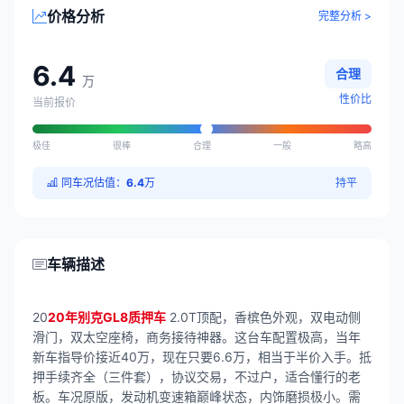
价格分析
完整分析 >
6.4
合理
万
性价比
当前报价
极佳
很棒
合理
一般
略高
同车况估值：
6.4
万
持平
车辆描述
20
20年别克GL8质押车
2.0T顶配，香槟色外观，双电动侧
滑门，双太空座椅，商务接待神器。这台车配置极高，当年
新车指导价接近40万，现在只要6.6万，相当于半价入手。抵
押手续齐全（三件套），协议交易，不过户，适合懂行的老
板。车况原版，发动机变速箱巅峰状态，内饰磨损极小。需