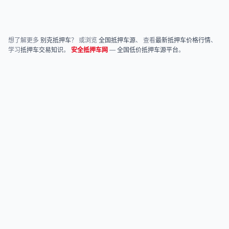
想了解更多
别克抵押车
？ 或浏览
全国抵押车源
、 查看
最新抵押车价格行情
、
学习
抵押车交易知识
。
安全抵押车网
—
全国低价抵押车源平台
。