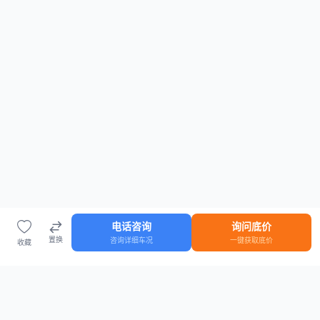
电话咨询
询问底价
置换
咨询详细车况
一键获取底价
收藏
首页
车源
知识
登录
车源浏览
知识指南
安全抵押车网首页
抵押车知识大全