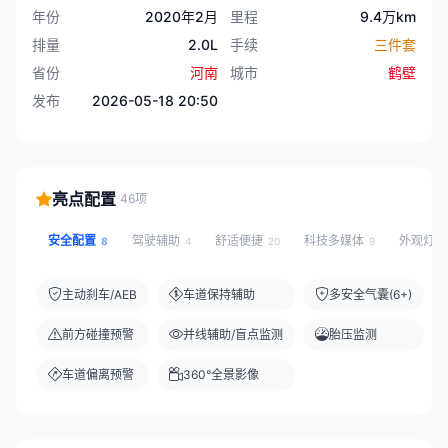
年份
2020年2月
里程
9.4万km
排量
2.0L
手续
三件套
省份
河南
城市
鹤壁
发布
2026-05-18 20:50
亮点配置
46项
安全配置
驾驶辅助
舒适便捷
科技多媒体
外观灯
8
4
20
9
主动刹车/AEB
车道保持辅助
多安全气囊(6+)
前方碰撞预警
并线辅助/盲点监测
胎压监测
车道偏离预警
360°全景影像