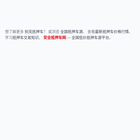
想了解更多
别克抵押车
？ 或浏览
全国抵押车源
、 查看
最新抵押车价格行情
、
学习
抵押车交易知识
。
安全抵押车网
—
全国低价抵押车源平台
。