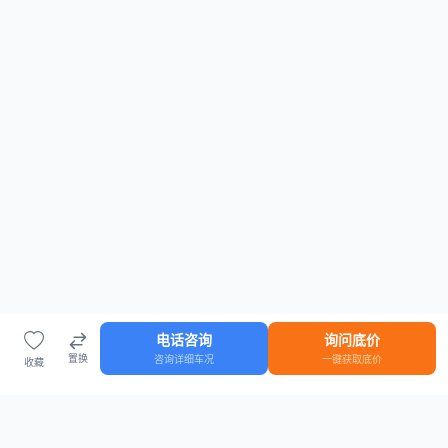
电话咨询
询问底价
置换
咨询详细车况
一键获取底价
收藏
首页
车源
知识
登录
车源浏览
知识指南