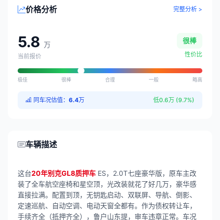
价格分析
完整分析 >
5.8
很棒
万
性价比
当前报价
极佳
很棒
合理
一般
略高
同车况估值：
6.4
万
低0.6万 (9.7%)
车辆描述
这台
20年别克GL8质押车
ES，2.0T七座豪华版，原车主改
装了全车航空座椅和星空顶，光改装就花了好几万，豪华感
直接拉满。配置到顶，无钥匙启动、双联屏、导航、倒影、
定速巡航、自动空调、电动天窗全都有。作为债权转让车，
手续齐全（抵押齐全），鲁户山东提，审车违章正常。车况