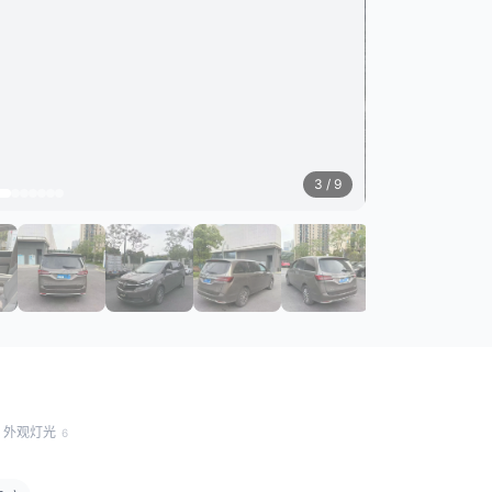
3
/ 9
外观灯光
6