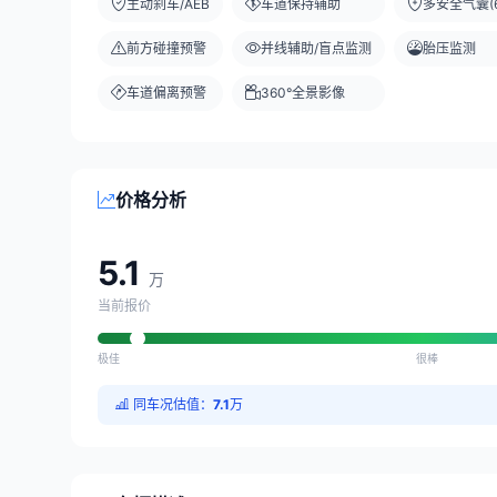
主动刹车/AEB
车道保持辅助
多安全气囊(6
前方碰撞预警
并线辅助/盲点监测
胎压监测
车道偏离预警
360°全景影像
价格分析
5.1
万
当前报价
极佳
很棒
同车况估值：
7.1
万