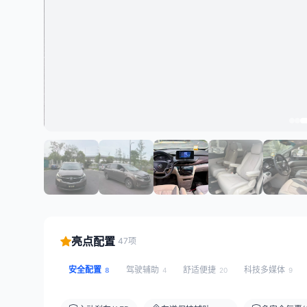
亮点配置
47项
安全配置
驾驶辅助
舒适便捷
科技多媒体
8
4
20
9