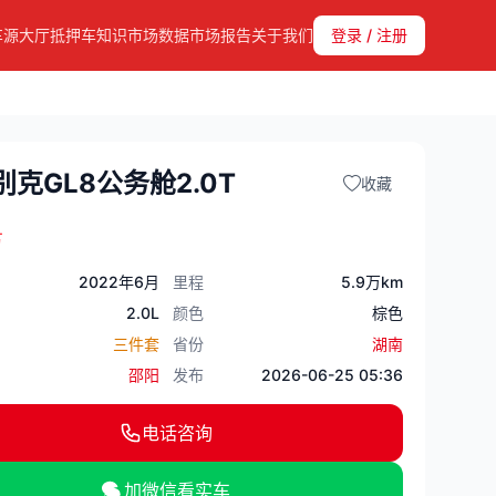
车源大厅
抵押车知识
市场数据
市场报告
关于我们
登录 / 注册
别克GL8公务舱2.0T
收藏
万
2022年6月
里程
5.9万km
2.0L
颜色
棕色
三件套
省份
湖南
邵阳
发布
2026-06-25 05:36
电话咨询
加微信看实车