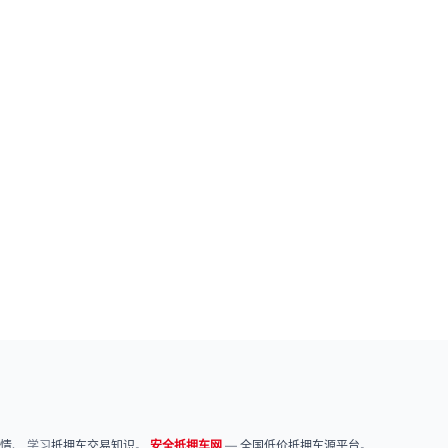
情
、 学习
抵押车交易知识
。
安全抵押车网
—
全国低价抵押车源平台
。