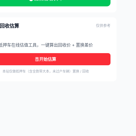
/ 回收估算
仅供参考
抵押车在线估值工具，一键算出回收价 + 置换差价
开始估算
本站仅做抵押车（含全款带大本，未过户车辆）置换 / 回收