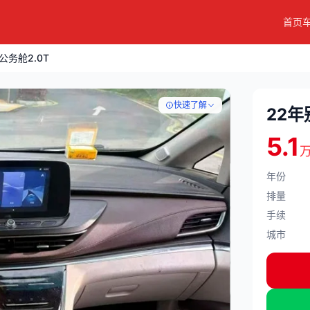
首页
公务舱2.0T
快速了解
22年
5.1
年份
排量
手续
城市