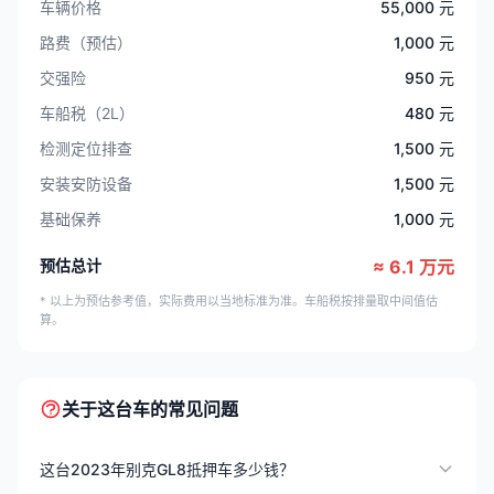
车辆价格
55,000 元
路费（预估）
1,000 元
交强险
950 元
车船税（2L）
480 元
检测定位排查
1,500 元
安装安防设备
1,500 元
基础保养
1,000 元
预估总计
≈ 6.1 万元
* 以上为预估参考值，实际费用以当地标准为准。车船税按排量取中间值估
算。
关于这台车的常见问题
这台2023年别克GL8抵押车多少钱？