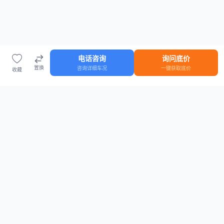
电话咨询
询问底价
置换
咨询详细车况
一键获取底价
收藏
首页
车源
知识
登录
车源浏览
知识指南
安全抵押车网首页
抵押车知识大全
全国抵押车源
抵押车市场数据
抵押车市场分析报告
置换/回收估值工具
关于我们
联系方式
平台介绍
电话：15063795962
隐私政策
微信：cheboshi6789
用户协议
法律声明