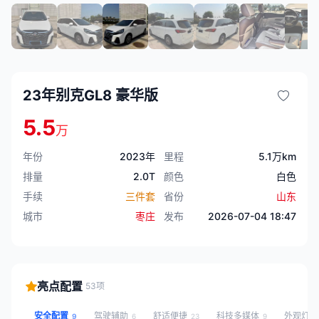
23年别克GL8 豪华版
5.5
万
年份
2023年
里程
5.1万km
排量
2.0T
颜色
白色
手续
三件套
省份
山东
城市
枣庄
发布
2026-07-04 18:47
亮点配置
53项
安全配置
驾驶辅助
舒适便捷
科技多媒体
外观灯
9
6
23
9