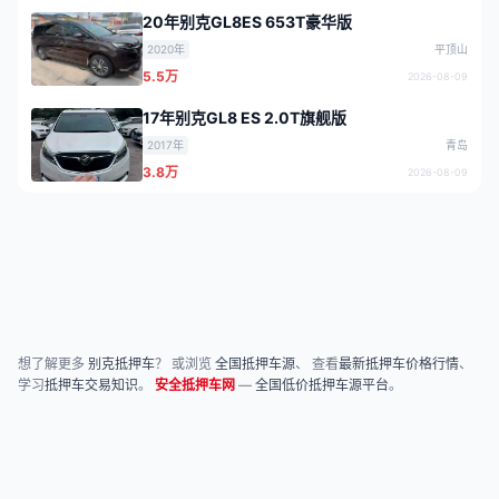
20年别克GL8ES 653T豪华版
2020年
平顶山
5.5万
2026-08-09
17年别克GL8 ES 2.0T旗舰版
2017年
青岛
3.8万
2026-08-09
想了解更多
别克抵押车
？ 或浏览
全国抵押车源
、 查看
最新抵押车价格行情
、
学习
抵押车交易知识
。
安全抵押车网
—
全国低价抵押车源平台
。