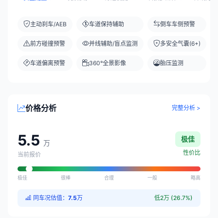
主动刹车/AEB
车道保持辅助
倒车车侧预警
前方碰撞预警
并线辅助/盲点监测
多安全气囊(6+)
车道偏离预警
360°全景影像
胎压监测
价格分析
完整分析 >
5.5
极佳
万
性价比
当前报价
极佳
很棒
合理
一般
略高
同车况估值：
7.5
万
低2万 (26.7%)