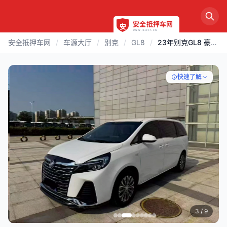
安全抵押车网
/
车源大厅
/
别克
/
GL8
/
23年别克GL8 豪华版
快速了解
3
/ 9