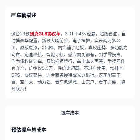
车辆描述
这台23款
别克GL8协议车
，2.0T＋48v轻混，超级省油，自
动挡豪华配置，新款大嘴前脸，电子档把，实表两万多公
里，原版原漆，0出险。内饰铺了地板，真皮座椅、多功能方
向盘、定速巡航、智能导航、感应雨刷都有，到手零投资。
作为债权转让车，原始抵押银行，车主本人面签，手续四件
套齐全，价格仅5.5万，性价比超高。不过户使用，需排查
GPS，协议交易，适合商务接待或家庭出行。这车配置丰
富，空间大，动力强，看车包满意。山东户，看车方便，随
时联系！
提车成本
预估提车总成本