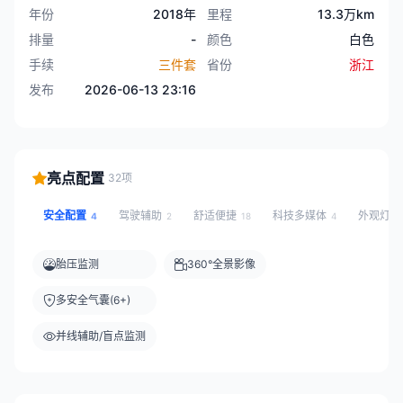
年份
2018年
里程
13.3万km
排量
-
颜色
白色
手续
三件套
省份
浙江
发布
2026-06-13 23:16
亮点配置
32项
安全配置
驾驶辅助
舒适便捷
科技多媒体
外观灯
4
2
18
4
胎压监测
360°全景影像
多安全气囊(6+)
并线辅助/盲点监测