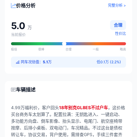
价格分析
完整分析 >
5.0
合理
万
性价比
当前报价
极佳
很棒
合理
一般
略高
同车况估值：
5.1
万
低0.1万 (2.2%)
车辆描述
4.99万福利价，客户回头
18年别克GL8ES不过户车
，这价格
买台商务车太划算了。配置拉满：无钥匙进入、一键启动、
多功能方向盘、倒车影像、抬头显示、电尾门、航空座椅带
按摩、后排小桌板、双电动门，车况精品。不过这台是债权
转让车，协议交易，背户使用，需排查GPS，手续三件套齐