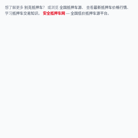
想了解更多
别克抵押车
？ 或浏览
全国抵押车源
、 查看
最新抵押车价格行情
、
学习
抵押车交易知识
。
安全抵押车网
—
全国低价抵押车源平台
。