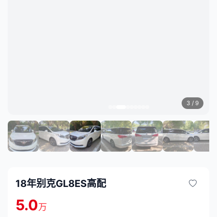
3
/ 9
18年别克GL8ES高配
5.0
万