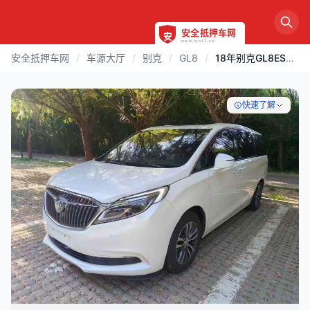
安全抵押车网
/
车源大厅
/
别克
/
GL8
/
18年别克GL8ES高配
快速了解