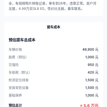
全，有视频照片转账记录，审车到28年，违章正常。浙户河
北提，4.99万买GL8 ES，性价比无敌，看车联系。
提车成本
预估提车总成本
车辆价格
49,900 元
路费（预估）
1,000 元
交强险
950 元
车船税（默认）
420 元
检测定位排查
1,500 元
安装安防设备
1,500 元
基础保养
1,000 元
预估总计
≈ 5.6 万元