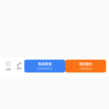
电话咨询
询问底价
置换
咨询详细车况
一键获取底价
收藏
首页
车源
知识
登录
车源浏览
知识指南
安全抵押车网首页
抵押车知识大全
全国抵押车源
抵押车市场数据
抵押车市场分析报告