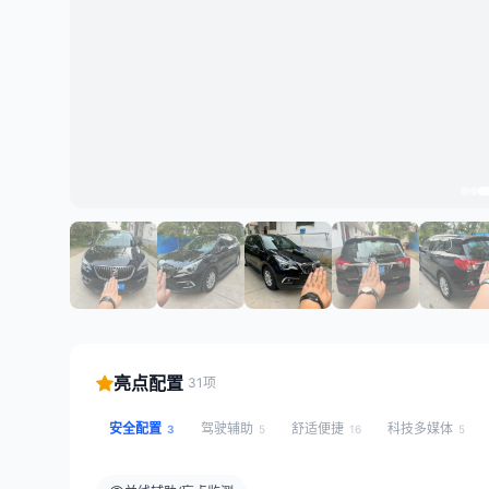
亮点配置
31项
安全配置
驾驶辅助
舒适便捷
科技多媒体
3
5
16
5