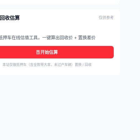
/ 回收估算
仅供参考
抵押车在线估值工具，一键算出回收价 + 置换差价
开始估算
本站仅做抵押车（含全款带大本，未过户车辆）置换 / 回收