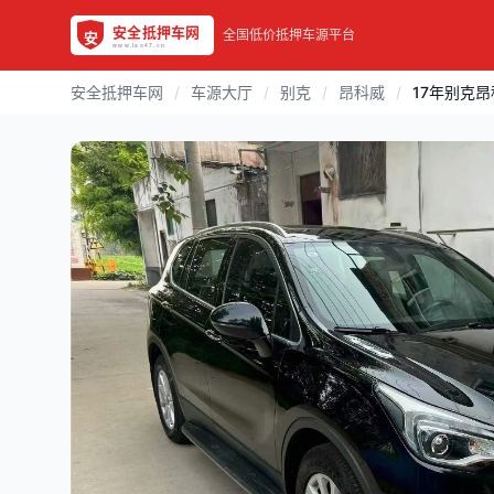
全国低价抵押车源平台
安全抵押车网
/
车源大厅
/
别克
/
昂科威
/
17年别克昂