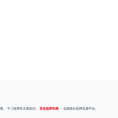
情
、 学习
抵押车交易知识
。
安全抵押车网
—
全国低价抵押车源平台
。