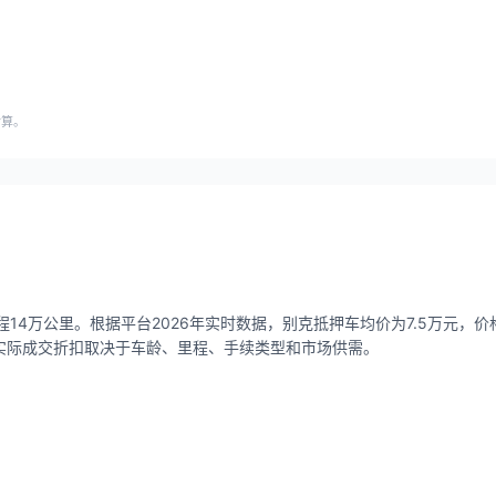
估算。
14万公里。根据平台2026年实时数据，别克抵押车均价为7.5万元，价格区
），实际成交折扣取决于车龄、里程、手续类型和市场供需。