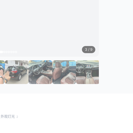
3
/ 9
外观灯光
2