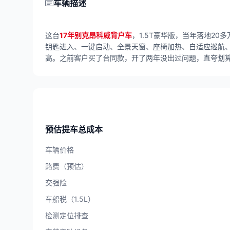
车辆描述
这台
17年别克昂科威背户车
，1.5T豪华版，当年落地2
钥匙进入、一键启动、全景天窗、座椅加热、自适应巡航、
高。之前客户买了台同款，开了两年没出过问题，直夸划
预估提车总成本
车辆价格
路费（预估）
交强险
车船税（1.5L）
检测定位排查