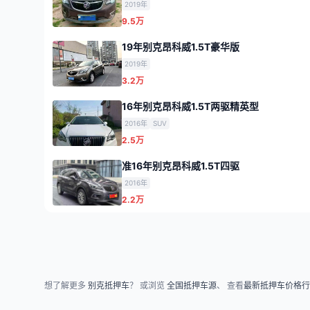
2019年
9.5万
19年别克昂科威1.5T豪华版
2019年
3.2万
16年别克昂科威1.5T两驱精英型
2016年
SUV
2.5万
准16年别克昂科威1.5T四驱
2016年
2.2万
想了解更多
别克抵押车
？ 或浏览
全国抵押车源
、 查看
最新抵押车价格行