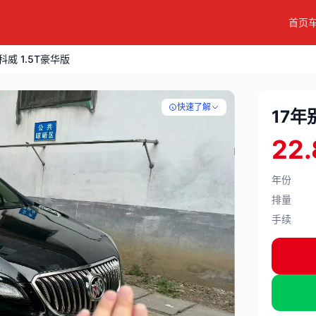
首页
科威 1.5T豪华版
快速了解
17年
22.
年份
排量
手续