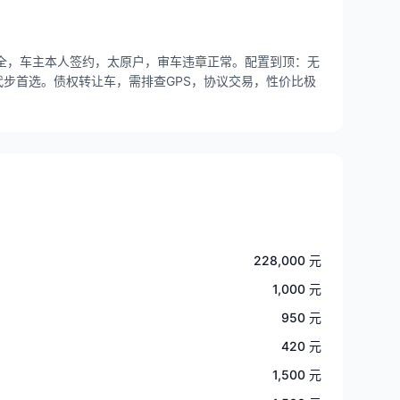
套齐全，车主本人签约，太原户，审车违章正常。配置到顶：无
代步首选。债权转让车，需排查GPS，协议交易，性价比极
228,000 元
1,000 元
950 元
420 元
1,500 元