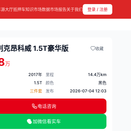
车源大厅
抵押车知识
市场数据
市场报告
关于我们
登录 / 注册
别克昂科威 1.5T豪华版
收藏
8
万
2017年
里程
14.4万km
1.5T
颜色
黑色
三件套
发布
2026-07-04 12:03
电话咨询
加微信看实车