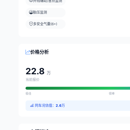
并线辅助/盲点监测
胎压监测
多安全气囊(6+)
价格分析
22.8
万
当前报价
极佳
很棒
同车况估值：
2.6
万