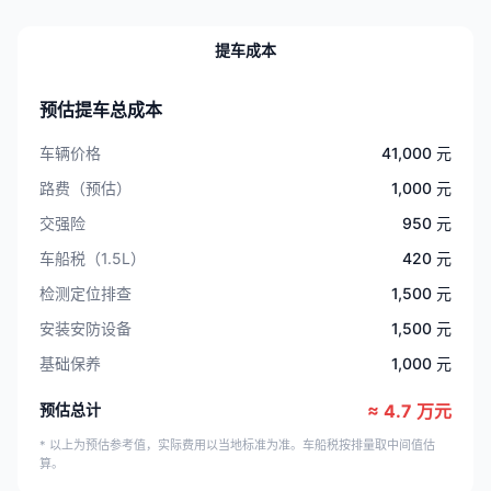
提车成本
预估提车总成本
车辆价格
41,000 元
路费（预估）
1,000 元
交强险
950 元
车船税（1.5L）
420 元
检测定位排查
1,500 元
安装安防设备
1,500 元
基础保养
1,000 元
预估总计
≈ 4.7 万元
* 以上为预估参考值，实际费用以当地标准为准。车船税按排量取中间值估
算。