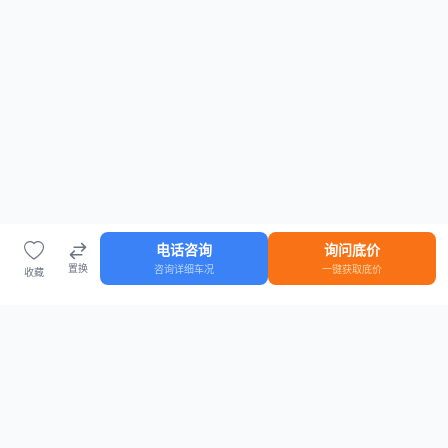
电话咨询
询问底价
置换
咨询详细车况
一键获取底价
收藏
首页
车源
知识
登录
车源浏览
知识指南
安全抵押车网首页
抵押车知识大全
全国抵押车源
抵押车市场数据
抵押车市场分析报告
置换/回收估值工具