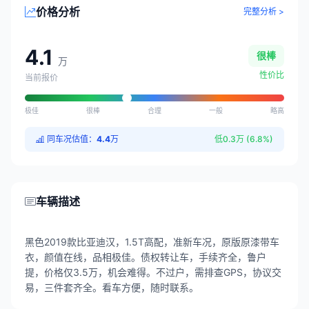
价格分析
完整分析 >
4.1
很棒
万
性价比
当前报价
极佳
很棒
合理
一般
略高
同车况估值：
4.4
万
低0.3万 (6.8%)
车辆描述
黑色2019款比亚迪汉，1.5T高配，准新车况，原版原漆带车
衣，颜值在线，品相极佳。债权转让车，手续齐全，鲁户
提，价格仅3.5万，机会难得。不过户，需排查GPS，协议交
易，三件套齐全。看车方便，随时联系。