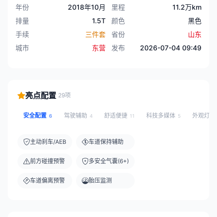
年份
2018年10月
里程
11.2万km
排量
1.5T
颜色
黑色
手续
三件套
省份
山东
城市
东营
发布
2026-07-04 09:49
亮点配置
29项
安全配置
驾驶辅助
舒适便捷
科技多媒体
外观灯光
6
4
11
5
主动刹车/AEB
车道保持辅助
前方碰撞预警
多安全气囊(6+)
车道偏离预警
胎压监测