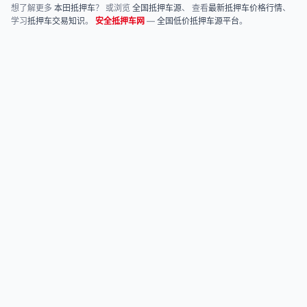
想了解更多
本田抵押车
？ 或浏览
全国抵押车源
、 查看
最新抵押车价格行情
、
学习
抵押车交易知识
。
安全抵押车网
—
全国低价抵押车源平台
。