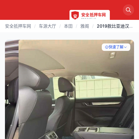
安全抵押车网
/
车源大厅
/
本田
/
雅阁
/
2019款比亚迪汉1.5T高配
快速了解