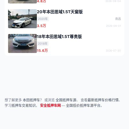
4.8万
2026-08-04
20年本田思域1.5T天窗版
2020年
南昌
3.5万
2026-08-01
18年本田思域1.5T尊贵版
2018年
15.6万
2026-07-30
想了解更多
本田抵押车
？ 或浏览
全国抵押车源
、 查看
最新抵押车价格行情
、
学习
抵押车交易知识
。
安全抵押车网
—
全国低价抵押车源平台
。