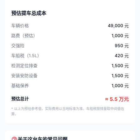
预估提车总成本
车辆价格
49,000 元
路费（预估）
1,000 元
交强险
950 元
车船税（1.5L）
420 元
检测定位排查
1,500 元
安装安防设备
1,500 元
基础保养
1,000 元
预估总计
≈ 5.5 万元
* 以上为预估参考值，实际费用以当地标准为准。车船税按排量取中间值估
算。
关于这台车的常见问题