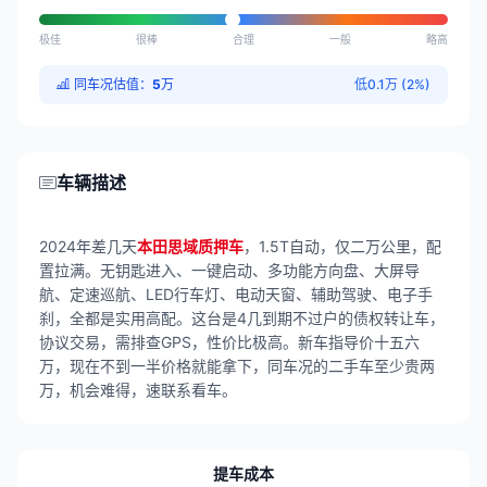
极佳
很棒
合理
一般
略高
同车况估值：
5
万
低0.1万 (2%)
车辆描述
2024年差几天
本田思域质押车
，1.5T自动，仅二万公里，配
置拉满。无钥匙进入、一键启动、多功能方向盘、大屏导
航、定速巡航、LED行车灯、电动天窗、辅助驾驶、电子手
刹，全都是实用高配。这台是4几到期不过户的债权转让车，
协议交易，需排查GPS，性价比极高。新车指导价十五六
万，现在不到一半价格就能拿下，同车况的二手车至少贵两
万，机会难得，速联系看车。
提车成本