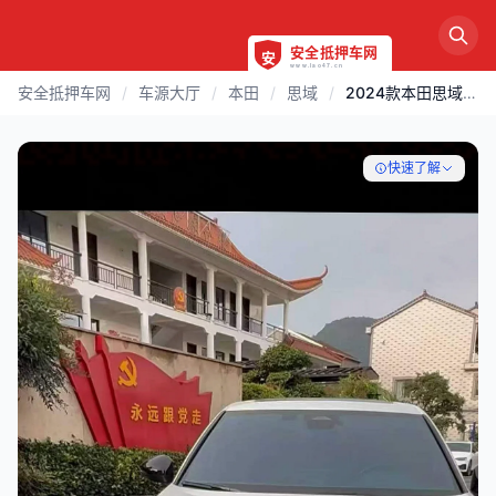
安全抵押车网
/
车源大厅
/
本田
/
思域
/
2024款本田思域1.5T自动
快速了解