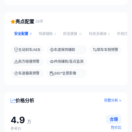
亮点配置
28项
安全配置
驾驶辅助
舒适便捷
科技多媒体
外观灯光
7
3
10
6
主动刹车/AEB
车道保持辅助
倒车车侧预警
前方碰撞预警
并线辅助/盲点监测
车道偏离预警
360°全景影像
价格分析
完整分析 >
4.9
合理
万
性价比
参考价