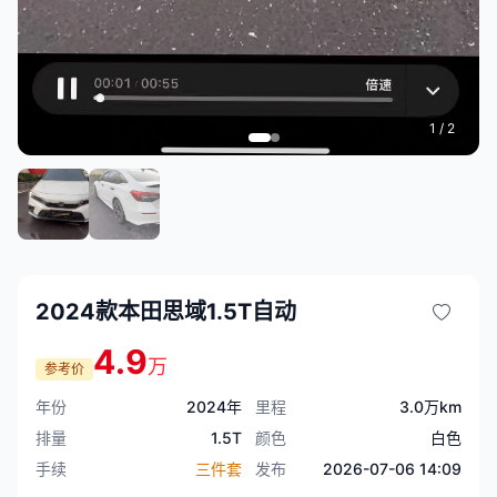
1
/ 2
2024款本田思域1.5T自动
4.9
万
参考价
年份
2024年
里程
3.0万km
排量
1.5T
颜色
白色
手续
三件套
发布
2026-07-06 14:09