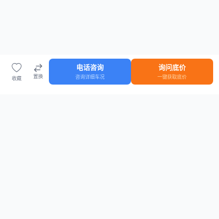
电话咨询
询问底价
置换
咨询详细车况
一键获取底价
收藏
首页
车源
知识
登录
车源浏览
知识指南
安全抵押车网首页
抵押车知识大全
全国抵押车源
抵押车市场数据
抵押车市场分析报告
置换/回收估值工具
关于我们
联系方式
平台介绍
电话：15063795962
隐私政策
微信：cheboshi6789
用户协议