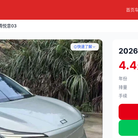
首页
腾悦意03
快速了解
202
4.4
年份
排量
手续