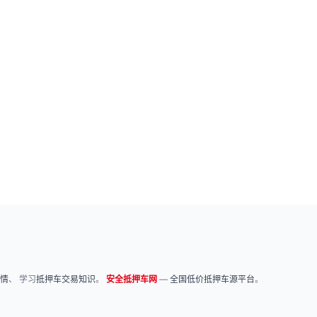
情
、 学习
抵押车交易知识
。
安全抵押车网
—
全国低价抵押车源平台
。