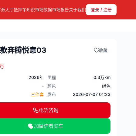
车源大厅
抵押车知识
市场数据
市场报告
关于我们
登录 / 注册
6款奔腾悦意03
收藏
万
2026年
里程
0.3万km
-
颜色
绿色
三件套
发布
2026-07-07 01:23
电话咨询
加微信看实车