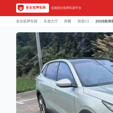
全国低价抵押车源平台
安全抵押车网
/
车源大厅
/
奔腾
/
悦意03
/
2026款奔