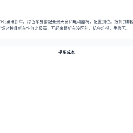
000公里准新车。绿色车身搭配全景天窗和电动座椅，配置到位。抵押到期
反馈这种准新车性价比极高，开起来跟新车没区别，机会难得，手慢无。
提车成本