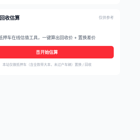
/ 回收估算
仅供参考
抵押车在线估值工具，一键算出回收价 + 置换差价
开始估算
本站仅做抵押车（含全款带大本，未过户车辆）置换 / 回收