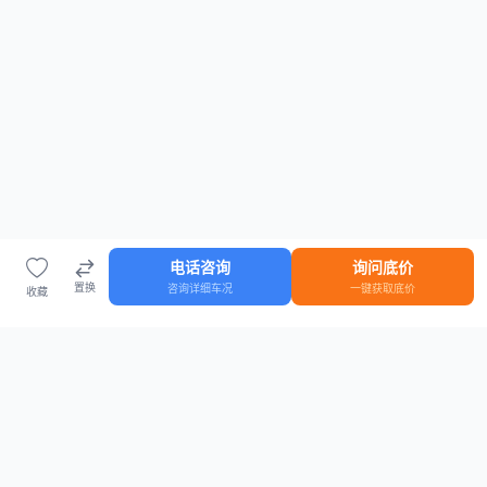
电话咨询
询问底价
置换
咨询详细车况
一键获取底价
收藏
首页
车源
知识
登录
车源浏览
知识指南
安全抵押车网首页
抵押车知识大全
全国抵押车源
抵押车市场数据
抵押车市场分析报告
置换/回收估值工具