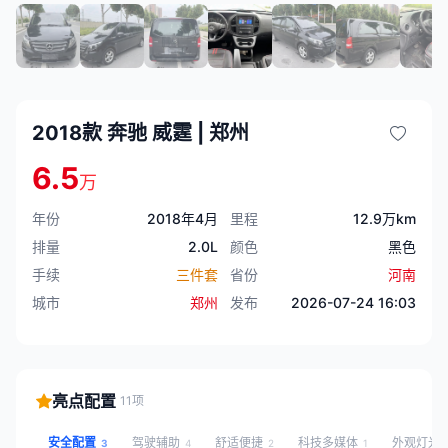
2018款 奔驰 威霆 | 郑州
6.5
万
年份
2018年4月
里程
12.9万km
排量
2.0L
颜色
黑色
手续
三件套
省份
河南
城市
郑州
发布
2026-07-24 16:03
亮点配置
11项
安全配置
驾驶辅助
舒适便捷
科技多媒体
外观灯光
3
4
2
1