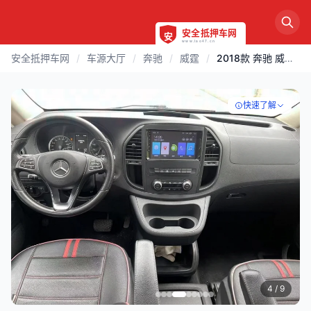
安全抵押车网
/
车源大厅
/
奔驰
/
威霆
/
2018款 奔驰 威霆 | 郑州
快速了解
4
/ 9