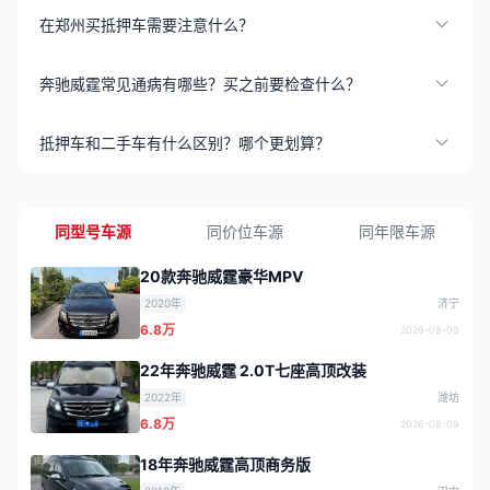
在郑州买抵押车需要注意什么？
奔驰威霆常见通病有哪些？买之前要检查什么？
抵押车和二手车有什么区别？哪个更划算？
同型号车源
同价位车源
同年限车源
20款奔驰威霆豪华MPV
2020年
济宁
6.8万
2026-08-09
22年奔驰威霆 2.0T七座高顶改装
2022年
潍坊
6.8万
2026-08-09
18年奔驰威霆高顶商务版