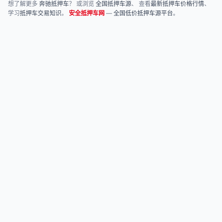
想了解更多
奔驰抵押车
？ 或浏览
全国抵押车源
、 查看
最新抵押车价格行情
、
学习
抵押车交易知识
。
安全抵押车网
—
全国低价抵押车源平台
。