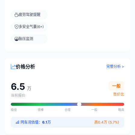
疲劳驾驶提醒
多安全气囊(6+)
胎压监测
价格分析
完整分析 >
6.5
一般
万
性价比
当前报价
极佳
很棒
合理
一般
略高
同车况估值：
6.1
万
高0.4万 (5.7%)