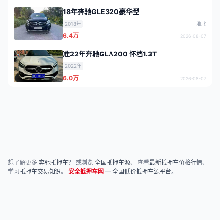
18年奔驰GLE320豪华型
2018年
淮北
6.4万
2026-08-07
准22年奔驰GLA200 怀档1.3T
2022年
6.0万
2026-08-07
想了解更多
奔驰抵押车
？ 或浏览
全国抵押车源
、 查看
最新抵押车价格行情
、
学习
抵押车交易知识
。
安全抵押车网
—
全国低价抵押车源平台
。