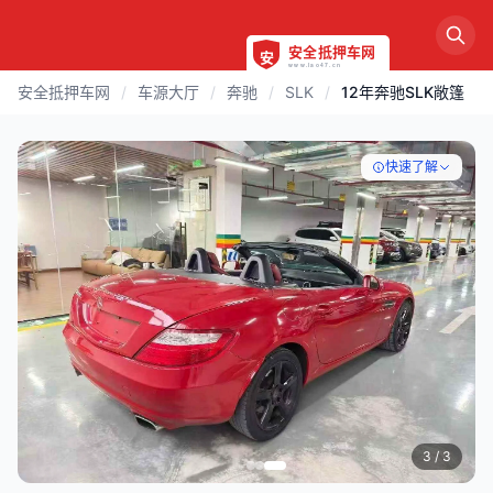
安全抵押车网
/
车源大厅
/
奔驰
/
SLK
/
12年奔驰SLK敞篷
快速了解
3
/ 3