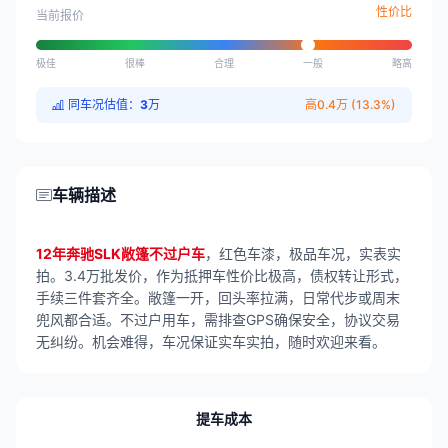
性价比
当前报价
极佳
很棒
合理
一般
略高
同车况估值：
3
万
高0.4万 (13.3%)
车辆描述
12年奔驰SLK敞篷不过户车
，红色车漆，极品车况，实表实
拍。3.4万批发价，作为抵押车性价比极高，债权转让形式，
手续三件套齐全。敞篷一开，回头率拉满，日常代步或周末
兜风都合适。不过户用车，需排查GPS确保安全，协议交易
无纠纷。机会难得，车况保证实车实拍，随时欢迎来看。
提车成本