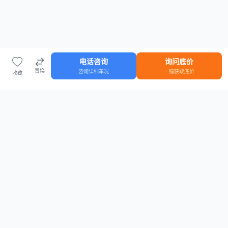
电话咨询
询问底价
置换
咨询详细车况
一键获取底价
收藏
首页
车源
知识
登录
车源浏览
知识指南
安全抵押车网首页
抵押车知识大全
全国抵押车源
抵押车市场数据
抵押车市场分析报告
置换/回收估值工具
关于我们
联系方式
平台介绍
电话：15063795962
隐私政策
微信：cheboshi6789
用户协议
法律声明