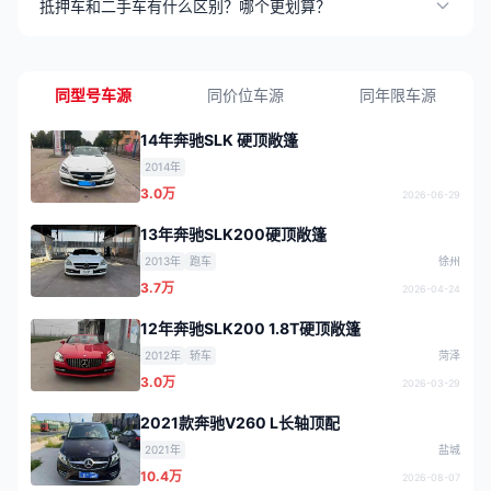
抵押车和二手车有什么区别？哪个更划算？
同型号车源
同价位车源
同年限车源
14年奔驰SLK 硬顶敞篷
2014年
3.0万
2026-06-29
13年奔驰SLK200硬顶敞篷
2013年
跑车
徐州
3.7万
2026-04-24
12年奔驰SLK200 1.8T硬顶敞篷
2012年
轿车
菏泽
3.0万
2026-03-29
2021款奔驰V260 L长轴顶配
2021年
盐城
10.4万
2026-08-07