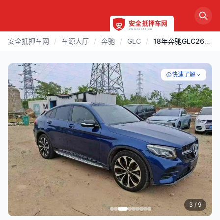
安全抵押车网
/
车源大厅
/
奔驰
/
GLC
/
18年奔驰GLC260 纯进口轿跑SUV
快速了解
3
/ 9