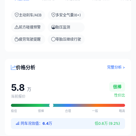
主动刹车/AEB
多安全气囊(6+)
前方碰撞预警
胎压监测
疲劳驾驶提醒
零胎压继续行驶
价格分析
完整分析 >
5.8
很棒
万
性价比
当前报价
极佳
很棒
合理
一般
略高
同车况估值：
6.4
万
低0.6万 (9.2%)