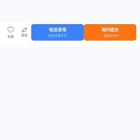
电话咨询
询问底价
置换
咨询详细车况
一键获取底价
收藏
首页
车源
知识
登录
车源浏览
知识指南
安全抵押车网首页
抵押车知识大全
全国抵押车源
抵押车市场数据
抵押车市场分析报告
置换/回收估值工具
关于我们
联系方式
平台介绍
电话：15063795962
隐私政策
微信：cheboshi6789
用户协议
法律声明