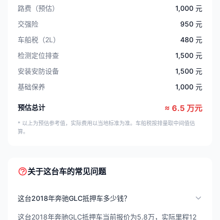
路费（预估）
1,000 元
交强险
950 元
车船税（2L）
480 元
检测定位排查
1,500 元
安装安防设备
1,500 元
基础保养
1,000 元
预估总计
≈ 6.5 万元
* 以上为预估参考值，实际费用以当地标准为准。车船税按排量取中间值估
算。
关于这台车的常见问题
这台2018年奔驰GLC抵押车多少钱？
这台2018年奔驰GLC抵押车当前报价为5.8万，实际里程12