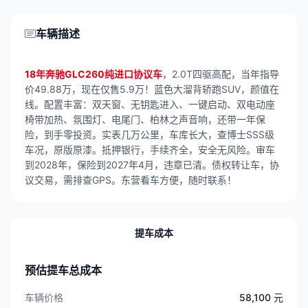
车辆描述
18年奔驰GLC260纯进口协议车
，2.0T四驱高配，当年指导
价49.88万，现在仅售5.9万！蓝色大溜背轿跑SUV，颜值在
线。配置丰富：双天窗、无钥匙进入、一键启动、双电动座
椅带加热、氛围灯、电尾门、柏林之声音响，还带一年保
险，到手零投资。实表几万公里，车库长大，查博士SSS级
车况，原版原漆。抵押银行，手续齐全，安全无风险。审车
到2028年，保险到2027年4月，违章已清。债权转让车，协
议交易，需排查GPS。东营看车方便，随时联系！
提车成本
预估提车总成本
车辆价格
58,100 元