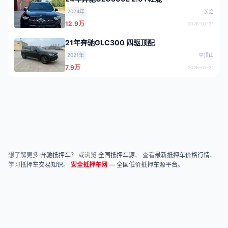
2024年
长治
12.9万
2026-07-31
21年奔驰GLC300 四驱顶配
2021年
平顶山
7.9万
2026-07-31
想了解更多
奔驰抵押车
？ 或浏览
全国抵押车源
、 查看
最新抵押车价格行情
、
学习
抵押车交易知识
。
安全抵押车网
—
全国低价抵押车源平台
。