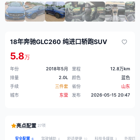
18年奔驰GLC260 纯进口轿跑SUV
5.8
万
年份
2018年5月
里程
12.8万km
排量
2.0L
颜色
蓝色
手续
三件套
省份
山东
城市
东营
发布
2026-05-15 20:47
亮点配置
27项
安全配置
驾驶辅助
舒适便捷
科技多媒体
外观灯
6
4
10
3