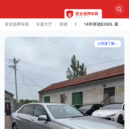
安全抵押车网
/
车源大厅
/
奔驰
/
E
/
14年奔驰E260L 豪华高配
快速了解