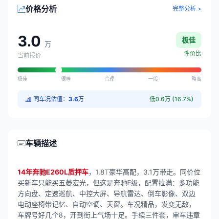
价格分析
完整分析 >
3.0
极佳
万
性价比
当前报价
极佳
很棒
合理
一般
略高
同车况估值：
3.6
万
低0.6万 (16.7%)
车辆描述
14年奔驰E260L质押车
，1.8T豪华高配，3.1万带走。同价位
买新车只能买五菱宏光，但这是奔驰E级，配置拉满：多功能
方向盘、定速巡航、中控大屏、导航雷达、倒车影像、双边
电动座椅带记忆、自动空调、天窗。车况精品，发变无敌，
车牌号好几个8，开到街上气场十足。手续三件套，审车违章