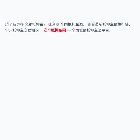
想了解更多
奔驰抵押车
？ 或浏览
全国抵押车源
、 查看
最新抵押车价格行情
、
学习
抵押车交易知识
。
安全抵押车网
—
全国低价抵押车源平台
。