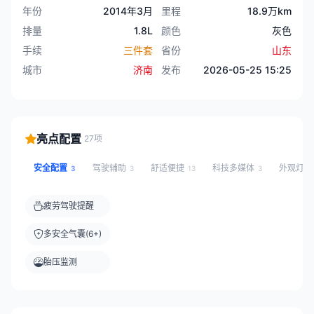
年份
2014年3月
里程
18.9万km
排量
1.8L
颜色
灰色
手续
三件套
省份
山东
城市
济南
发布
2026-05-25 15:25
亮点配置
27项
安全配置
驾驶辅助
舒适便捷
科技多媒体
外观灯
3
3
13
3
疲劳驾驶提醒
多安全气囊(6+)
胎压监测