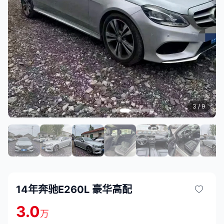
3
/ 9
14年奔驰E260L 豪华高配
3.0
万