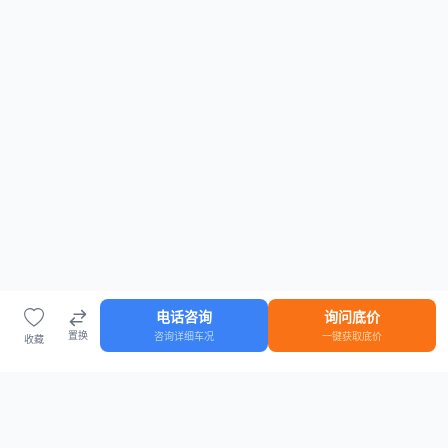
电话咨询
询问底价
置换
咨询详细车况
一键获取底价
收藏
首页
车源
知识
登录
车源浏览
知识指南
安全抵押车网首页
抵押车知识大全