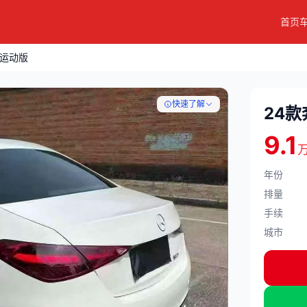
首页
L运动版
快速了解
24款
9.1
年份
排量
手续
城市