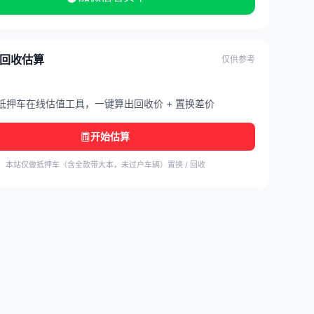
/ 回收估算
仅供参考
抵押车在线估值工具，一键算出回收价 + 置换差价
开始估算
本站仅做抵押车（含全款带大本，未过户车辆）置换 / 回收