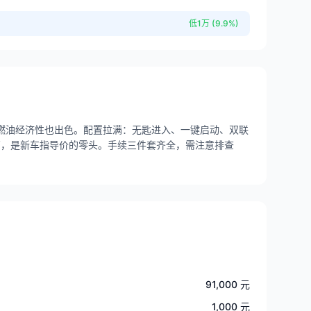
低1万 (9.9%)
平顺，燃油经济性也出色。配置拉满：无匙进入、一键启动、双联
9万，是新车指导价的零头。手续三件套齐全，需注意排查
91,000 元
1,000 元