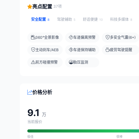
亮点配置
37项
安全配置
驾驶辅助
舒适便捷
科技多媒体
8
5
10
8
360°全景影像
车道偏离预警
多安全气囊(6+)
主动刹车/AEB
车道保持辅助
疲劳驾驶提醒
前方碰撞预警
胎压监测
价格分析
9.1
万
当前报价
极佳
很棒