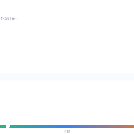
外观灯光
6
合理