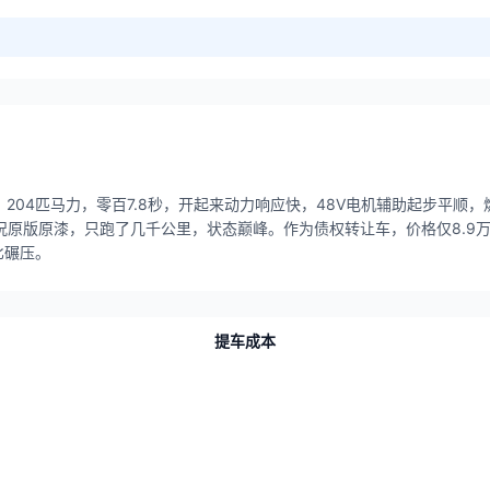
系统，204匹马力，零百7.8秒，开起来动力响应快，48V电机辅助起步
车况原版原漆，只跑了几千公里，状态巅峰。作为债权转让车，价格仅8.
比碾压。
提车成本