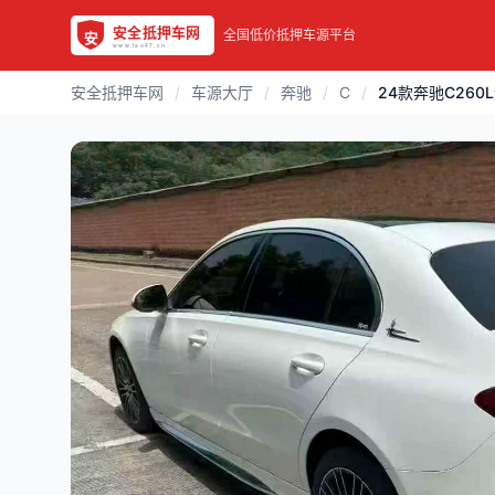
全国低价抵押车源平台
安全抵押车网
/
车源大厅
/
奔驰
/
C
/
24款奔驰C260