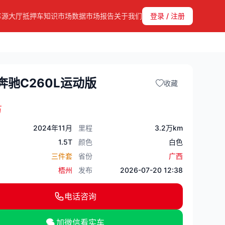
车源大厅
抵押车知识
市场数据
市场报告
关于我们
登录 / 注册
奔驰C260L运动版
收藏
万
2024年11月
里程
3.2万km
1.5T
颜色
白色
三件套
省份
广西
梧州
发布
2026-07-20 12:38
电话咨询
加微信看实车