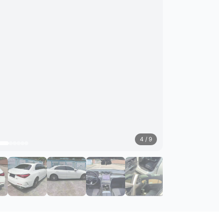
4
/ 9