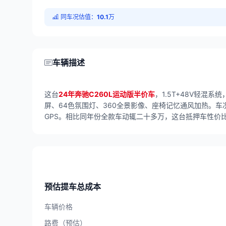
同车况估值：
10.1
万
车辆描述
这台
24年奔驰C260L运动版半价车
，1.5T+48V轻混
屏、64色氛围灯、360全景影像、座椅记忆通风加热。
GPS。相比同年份全款车动辄二十多万，这台抵押车性价
预估提车总成本
车辆价格
路费（预估）