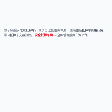
想了解更多
北京抵押车
？ 或浏览
全国抵押车源
、 查看
最新抵押车价格行情
、
学习
抵押车交易知识
。
安全抵押车网
—
全国低价抵押车源平台
。