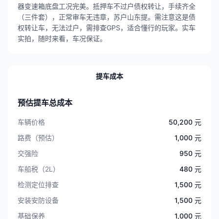
器变速箱底盘工况完美。抵押车不过户债权转让，手续齐全
（三件套），正常审车无违章，苏户山东提。需注意这是债
权转让车，无法过户，需排查GPS，适合懂行的玩家。实车
实拍，随时来看，车况保证。
提车成本
预估提车总成本
车辆价格
50,200 元
路费（预估）
1,000 元
交强险
950 元
车船税（2L）
480 元
检测定位排查
1,500 元
安装安防设备
1,500 元
基础保养
1,000 元