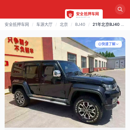
安全抵押车网
/
车源大厅
/
北京
/
BJ40
/
21年北京BJ40 2.0T自动四驱城市猎人版至尊型
快速了解