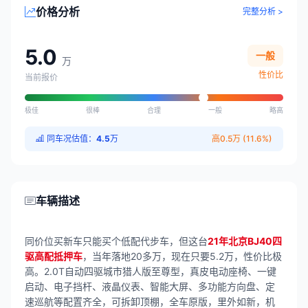
价格分析
完整分析 >
5.0
一般
万
性价比
当前报价
极佳
很棒
合理
一般
略高
同车况估值：
4.5
万
高0.5万 (11.6%)
车辆描述
同价位买新车只能买个低配代步车，但这台
21年北京BJ40四
驱高配抵押车
，当年落地20多万，现在只要5.2万，性价比极
高。2.0T自动四驱城市猎人版至尊型，真皮电动座椅、一键
启动、电子挡杆、液晶仪表、智能大屏、多功能方向盘、定
速巡航等配置齐全，可拆卸顶棚，全车原版，里外如新，机